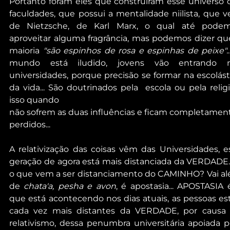
Portanto foram eles que construíram esse universo d
faculdades, que possui a mentalidade niilista, que v
de Nietzsche, de Karl Marx, o qual até podem
aproveitar alguma fragrância, mas podemos dizer que
maioria 
"são espinhos de rosa e espinhas de peixe".
mundo está iludido, jovens vão entrando n
universidades, porque precisão se formar na escolásti
da vida... São doutrinados pela  escola ou pela religiã
isso quando
não sofrem as duas influências e ficam completamen
perdidos...
A relativização das coisas vêm das Universidades, es
geração de agora está mais distanciada da VERDADE...
o que vem a ser distanciamento do CAMINHO? Vai al
de 
chata'a, pesha e avon
, é apostasia... APOSTASIA é
que está acontecendo nos dias atuais, as pessoas est
cada vez mais distantes da VERDADE, por causa 
relativismo, dessa penumbra universitária apoiada pe