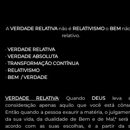
A 
VERDADE RELATIVA
 não é 
RELATIVISMO
 o 
BEM
 não
relativo.
· 
VERDADE RELATIVA
· 
VERDADE ABSOLUTA
· 
TRANSFORMAÇÃO CONTÍNUA
· 
RELATIVISMO
· 
BEM  / VERDADE
VERDADE RELATIVA
: Quando 
DEUS
 leva e
consideração apenas aquilo que você está cônsci
Então quando a pessoa exaurir a matéria, o julgamen
da sua vida, da dualidade de Bem e de Mal,* será 
acordo com as suas escolhas, é a partir da s