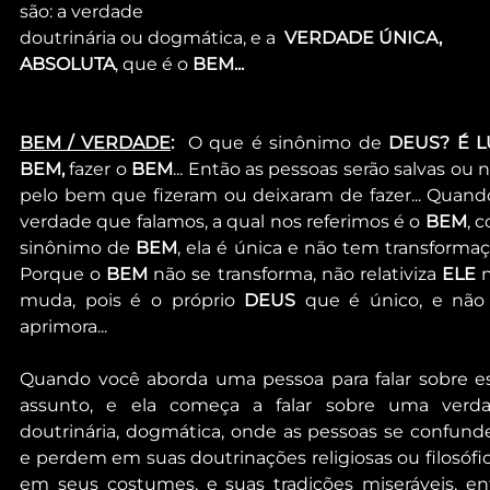
são: a verdade
doutrinária ou dogmática, e a  
VERDADE ÚNICA, 
ABSOLUTA
, que é o 
BEM...
BEM / VERDADE
: 
 O que é sinônimo de 
DEUS? É L
BEM,
 fazer o 
BEM
... Então as pessoas serão salvas ou nã
pelo bem que fizeram ou deixaram de fazer... Quando
verdade que falamos, a qual nos referimos é o 
BEM
, 
sinônimo de 
BEM
, ela é única e não tem transformaçã
Porque o 
BEM
 não se transforma, não relativiza 
ELE
 
muda, pois é o próprio 
DEUS
 que é único, e não 
aprimora...
Quando você aborda uma pessoa para falar sobre es
assunto, e ela começa a falar sobre uma verda
doutrinária, dogmática, onde as pessoas se confund
e perdem em suas doutrinações religiosas ou filosófica
em seus costumes, e suas tradições miseráveis, ent