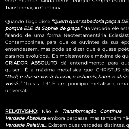
você mudou!” Ainda bem!... Porque sempre estou 
Transformação Contínua...
Quando Tiago disse:
“Quem quer sabedoria peça a DEU
porque ELE da Sophie de graça.”
 Na verdade ele esta
falando de uma forma Neotestamentária Eclesiásti
Contemporânea, para que os ouvintes da sua épo
entendessem, mas pode se dizer que é quase poéti
CRIADOR ABSOLUTO
 dá entendimento para qu
quiser... É a máxima metafisica que CHRISTUS disse
“
Pedi, e dar-se-vos-á; buscai, e achareis; batei, e abrir-
vos-á...” 
“Lucas 11:9” É um princípio metafísico, uma l
universal...
RELATIVISMO
: Não é 
Transformação Contínua
Verdade Absoluta
Verdade Relativa
... Existem duas verdades distintas, q