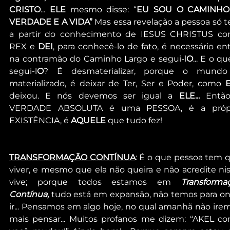
CRISTO
... 
ELE
 mesmo disse: “
EU SOU O CAMINHO,
VERDADE E A VIDA”
 Mas essa revelação a pessoa só t
a partir do conhecimento de IESUS CHRISTUS co
REX e 
DEI
, para conhecê-lo de fato, é necessário entr
na contramão do Caminho Largo e segui-l
O
... E o qu
segui-l
O
? É desmaterializar, porque o mundo
materializado, é deixar de Ter, Ser e Poder, como 
deixou. E nós devemos ser igual a 
ELE... 
Então
VERDADE ABSOLUTA é uma PESSOA, é a própr
EXISTÊNCIA, é 
AQUELE 
que tudo fez!
TRANSFORMAÇÃO CONTÍNUA
: É o que pessoa tem q
viver, e mesmo que ela não queira e não acredite niss
vive; porque todos estamos em 
Transformaç
Contínua,
 tudo está em expansão, não temos para on
ir... Pensamos em algo hoje, no qual amanhã não irem
mais pensar... Muitos profanos me dizem: “AKEL co