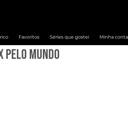
rico
Favoritos
Séries que gostei
Minha cont
X pelo mundo