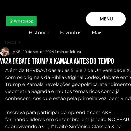
MENU
Whatsapp
Histórico
Favoritos
Mais
Todos
AKEL
10 de set. de 2024
1 min de leitura
Todos
VAZA DEBATE TRUMP X KAMALA antes do TEMPO
Snooker X
Além da REVISÃO das aulas 5, 6 e 7 da Universidade X,
com os originais da Bíblia Original CódeX, debate entr
Trump e Kamala, revelações geopolítica, atendimento,
Geometria Sagrada e muitos temas ricos como já 
conhecem. Aos que estão pela primeira vez: bem vind
Inscreva para participar do Aprendiz com AKEL 
formando líderes em dezembro, em janeiro NO FEAR 
sobrevivendo a GT, 1ª Noite Sinfônica Clássica X no 