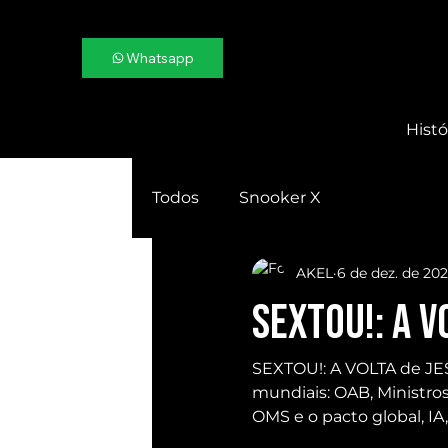
Whatsapp
Histó
Todos
Snooker X
AKEL
6 de dez. de 202
SEXTOU!: A V
SEXTOU!: A VOLTA de JESU
mundiais: OAB, Ministro
OMS e o pacto global, IA