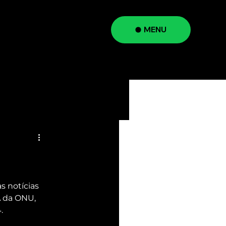
MENU
a
 notícias 
A da ONU, 
.