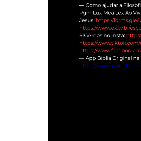
— Como ajudar a Filosofi
Pgm Lux Mea Lex Ao Viv
Jesus: 
https://forms.gl
https://www.ex.tv.br/esco
SIGA-nos no Insta: 
https
https://www.tiktok.com/
https://www.facebook.co
— App Bíblia Original na
https://www.youtube.