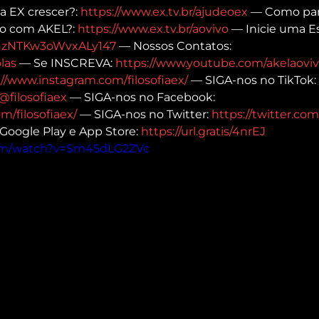
a EX crescer?: 
https://www.ex.tv.br/ajudeoex
 — Como part
o com AKEL?: 
https://www.ex.tv.br/aovivo
 — Inicie uma E
e/uzNTKw3oWvxALy147
 — Nossos Contatos: 
las
 — Se INSCREVA: 
https://www.youtube.com/akelaoviv
://www.instagram.com/filosofiaex/
 — SIGA-nos no TikTok: 
@filosofiaex
 — SIGA-nos no Facebook: 
m/filosofiaex/
 — SIGA-nos no Twitter: 
https://twitter.com/
 Google Play e App Store: 
https://url.gratis/4nrEJ
com/watch?v=Sm45dLG2ZVc