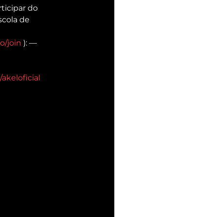
icipar do 
scola de 
o/join
 ): — 
akeloficial