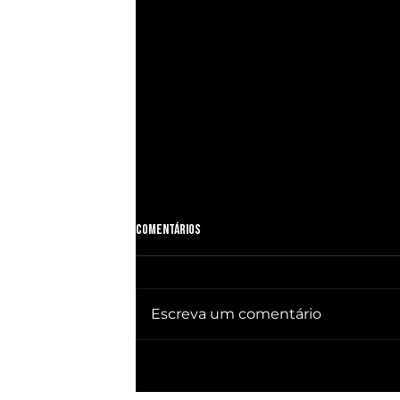
Comentários
Escreva um comentário
🔥 QUEBRA SILÊNCIO DOC revela quem
já ganhou PRESIDÊNCIA no BRASIL