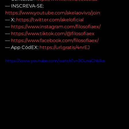
— INSCREVA-SE: 
https://www.youtube.com/akelaovivo/join
— X: 
https://twitter.com/akeloficial
— 
https://www.instagram.com/filosofiaex/
— 
https://www.tiktok.com/@filosofiaex
— 
https://www.facebook.com/filosofiaex/
— App CódEX: 
https://url.gratis/4nrEJ
https://www.youtube.com/watch?v=3OLnaGNslks