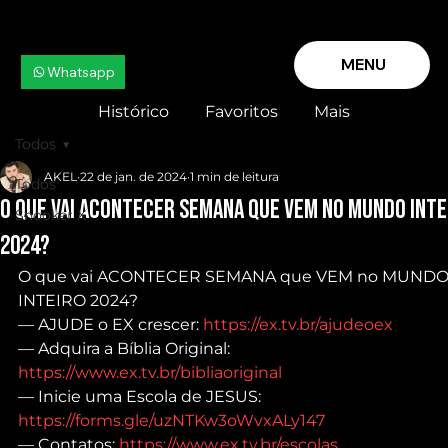
MENU
Whatsapp
Histórico
Favoritos
Mais
Todos
AKEL
22 de jan. de 2024
1 min de leitura
Todos
O que vai ACONTECER SEMANA que VEM no MUNDO INTE
Snooker X
2024?
O que vai ACONTECER SEMANA que VEM no MUNDO
INTEIRO 2024?
— AJUDE o EX crescer: 
https://ex.tv.br/ajudeoex
— Adquira a Bíblia Original: 
https://www.ex.tv.br/bibliaoriginal
— Inicie uma Escola de JESUS: 
https://forms.gle/uzNTKw3oWvxALy147
— Contatos: 
https://www.ex.tv.br/escolas