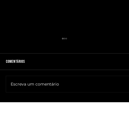
Comentários
Escreva um comentário
🔥NOME DO ANTICRISTO REVELADO: SR. ____ MESSIAS