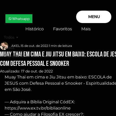
MENU
Whatsapp
Histórico
Favoritos
Mais
Todos
AKEL
15 de out. de 2022
1 min de leitura
Todos
Muay Thai em cima e Jiu Jitsu em baixo: ESCOLA de JE
Snooker X
com Defesa Pessoal e Snooker
Atualizado:
17 de out. de 2022
Muay Thai em cima e Jiu Jitsu em baixo: ESCOLA de 
JESUS com Defesa Pessoal e Snooker - Espiritualidade
em São José.
— Adquira a Bíblia Original CódEX: 
https://www.ex.tv.br/bibliaonline
— Como ajudar a Filosofia EX crescer?: 