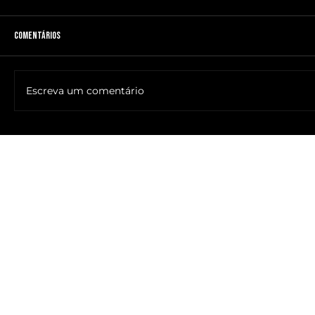
Comentários
Escreva um comentário
🔥NOME DO ANTICRISTO REVELADO: SR. ____ MESSIAS