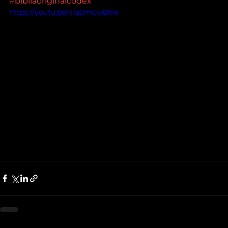
#bibliaoriginalcódex
https://youtu.be/i11a0mCw8hw