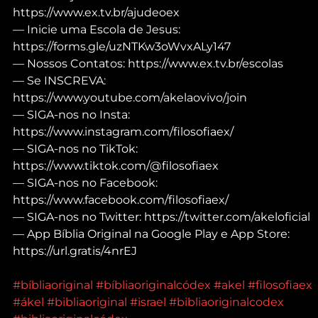
https://www.ex.tv.br/ajudeoex
— Inicie uma Escola de Jesus: 
https://forms.gle/uzNTKw3oWvxALy147
— Nossos Contatos: https://www.ex.tv.br/escolas
— Se INSCREVA: 
https://www.youtube.com/akelaovivo/join
— SIGA-nos no Insta: 
https://www.instagram.com/filosofiaex/
— SIGA-nos no TikTok: 
https://www.tiktok.com/@filosofiaex
— SIGA-nos no Facebook: 
https://www.facebook.com/filosofiaex/
— SIGA-nos no Twitter: https://twitter.com/akeloficial
— App Bíblia Original na Google Play e App Store: 
https://url.gratis/4nrEJ
#bíbliaoriginal
#bíbliaoriginalcódex
#akel
#filosofiaex
#ákel
#bibliaoriginal
#israel
#bibliaoriginalcodex