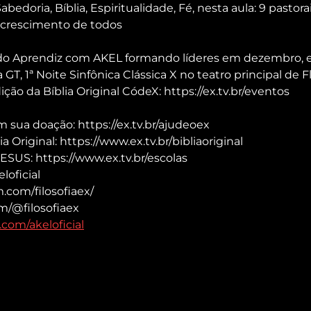
edoria, Bíblia, Espiritualidade, Fé, nesta aula: 9 pastorai
 crescimento de todos
r do Aprendiz com AKEL formando líderes em dezembro, e
, 1ª Noite Sinfônica Clássica X no teatro principal de Fl
ição da Bíblia Original CódeX: https://ex.tv.br/eventos
sua doação: https://ex.tv.br/ajudeoex
a Original: https://www.ex.tv.br/bibliaoriginal
ESUS: https://www.ex.tv.br/escolas
loficial
.com/filosofiaex/
m/@filosofiaex
com/akeloficial