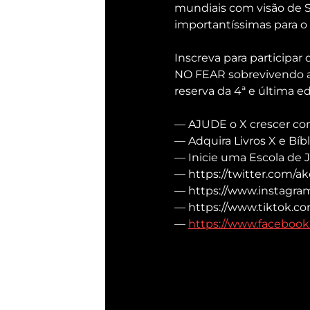
mundiais com visão de Sab
importantíssimas para o
Inscreva para participa
NO FEAR sobrevivendo a GT
reserva da 4ª e última ed
— AJUDE o X crescer com 
— Adquira Livros X e Bíbli
— Inicie uma Escola de J
— https://twitter.com/ake
— https://www.instagram
— https://www.tiktok.co
— 
https://www.facebook.