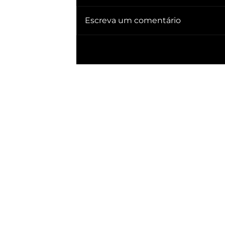
Escreva um comentário
🔥 QUEBRA SILÊNCIO DOC revela quem
já ganhou PRESIDÊNCIA no BRASIL