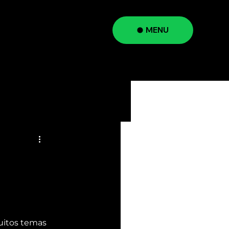
MENU
a
uitos temas 