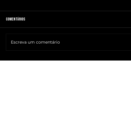
Comentários
Escreva um comentário
🔥NOME DO ANTICRISTO REVELADO: SR. ____ MESSIAS