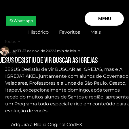
MENU
Whatsapp
Histórico
Favoritos
Mais
Todos
AKEL
13 de nov. de 2022
1 min de leitura
Todos
JESUS Desistiu de vir BUSCAR as IGREJAS
Snooker X
JESUS Desistiu de vir BUSCAR as IGREJAS, mas e A 
IGREJA? AKEL juntamente com alunos de Governador
Valadares, Professores e alunos de São Paulo, Osasco, 
Itapevi, excepcionalmente domingo, após termos 
recebido muitos alunos de Santos e região, apresent
um Programa todo especial e rico em conteúdo para a
evolução de vocês.
— Adquira a Bíblia Original CódEX: 