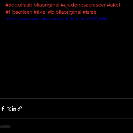
#adquiraabibliaoriginal
#ajudenosacrescer
#akel
#filosofiaex
#ákel
#bibliaoriginal
#israel
https://www.youtube.com/watch?v=4iIK6KZgb8c