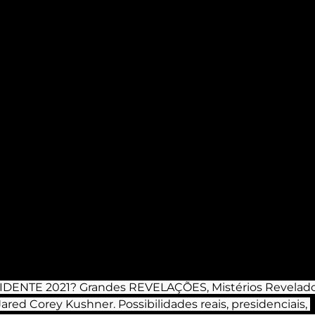
DENTE 2021? Grandes REVELAÇÕES, Mistérios Revelado
red Corey Kushner. Possibilidades reais, presidenciais, 