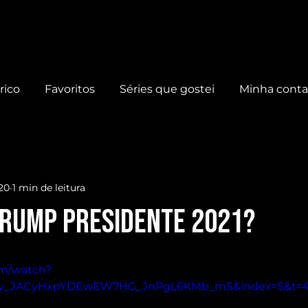
rico
Favoritos
Séries que gostei
Minha cont
020
1 min de leitura
RUMP PRESIDENTE 2021?
om/watch?
PL1y_JACyHxpYDEwEW7HG_JnPgL6KMb_mS&index=5&t=