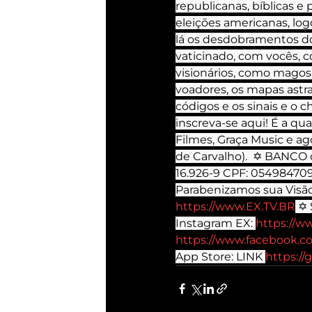
republicanas, bíblicas e
eleições americanas, log
lá os desdobramentos d
vaticinado, com vocês, c
visionários, como magos 
voadores, os mapas astrai
códigos e os sinais e o ch
inscreva-se aqui! É a qu
Filmes, Graça Music e ago
de Carvalho).  ✡ BANC
16.926-9 CPF: 054984709
Parabenizamos sua Visão
https://www.EX.TV.BR
 ✡ 
Instagram EX: 
https://w
https://www.facebook.
App Store: LINK 
https://