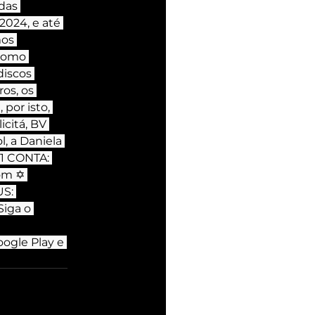
das 
2024, e até 
os 
 como 
discos 
os, os 
 por isto, 
citá, BV 
, a Daniela 
1 CONTA: 
om ✡ 
S: 
Siga o 
oogle Play e 