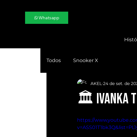
Whatsapp
Histó
Todos
Snooker X
AKEL
24 de set. de 2
🏛 IVANKA T
https://www.youtube.c
v=ASS01T1bk3Q&list=