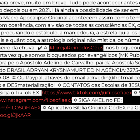
 para breve, muito em breve. Tudo pode acontecer antes 
o depois ou em 2021. Há ainda a possibilidade de ser em 
o Macro Apocalipse Original acontecem assim como tem
om coerência, com a visão de todas as consciências EX,
procurando o estábulo, a manjedoura, a estrela guia, os 
s e quânticos, a astrologia original não mística, os númer
eiro da chuva.  ✔ A '
#IgrejaReinodosCéus
' nos bloqueou,
arta vez que somos bloqueados por evangélicos (MK Publi
ra pelo Apóstolo Adelino de Carvalho, pai da Apóstola Sol
O do BRASIL ÁDRYAN KRYSNAMURT EDIN AGÊNCIA: 3275-
-08  ✡ Ou Paypal, através do email adryedin@hotmail.c
 e DESmaterialização!  ✡ CONTATOS das Escolas de JESU
Siga o TikTok EX: 
https://www.tiktok.com/@filosofiaex
 ✡ 
ww.instagram.com/filosofiaex/
 ✡ SIGA AKEL no FB: 
com/FILOSOFIAEX
 ✡ Aplicativo Bíblia Original CódEX na G
goo.gl/JjkAAR