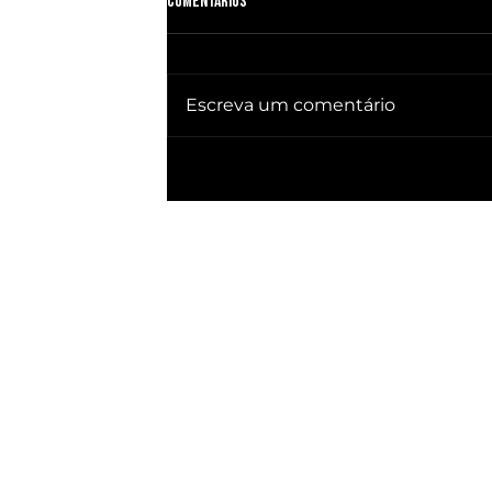
Comentários
Escreva um comentário
🔥 QUEBRA SILÊNCIO DOC revela quem
já ganhou PRESIDÊNCIA no BRASIL