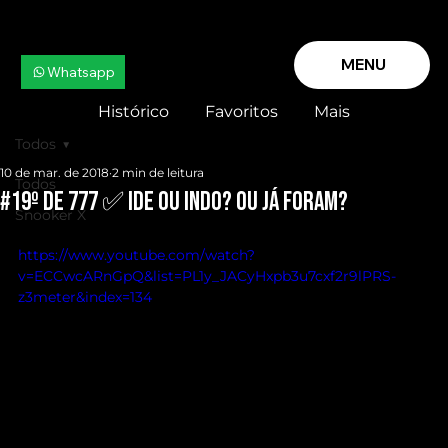
MENU
Whatsapp
Histórico
Favoritos
Mais
Todos
10 de mar. de 2018
2 min de leitura
Todos
#19º de 777 ✅ IDE OU INDO? OU JÁ FORAM?
Snooker X
https://www.youtube.com/watch?
v=ECCwcARnGpQ&list=PL1y_JACyHxpb3u7cxf2r9lPRS-
z3meter&index=134