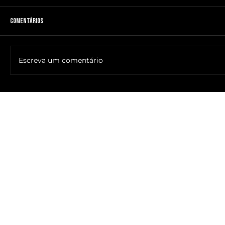
Comentários
Escreva um comentário
🔥NOME DO ANTICRISTO REVELADO: SR. ____ MESSIAS