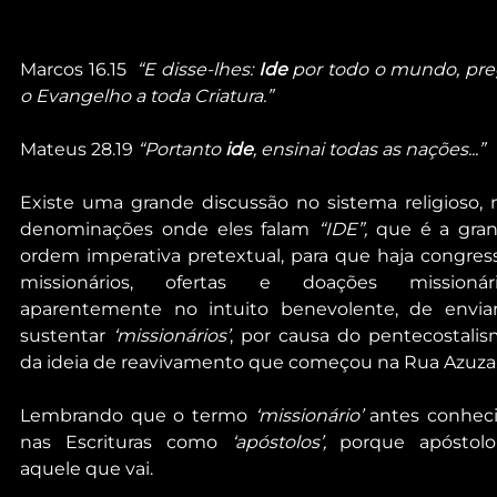
Marcos 16.15  
“E disse-lhes: 
Ide
 por todo o mundo, preg
o Evangelho a toda Criatura.”
Mateus 28.19 
“Portanto 
ide
, ensinai todas as nações...”
Existe uma grande discussão no sistema religioso, n
denominações onde eles falam 
“IDE”,
 que é a gran
ordem imperativa pretextual, para que haja congress
missionários, ofertas e doações missionária
aparentemente no intuito benevolente, de enviar
sustentar 
‘missionários’
, por causa do pentecostalism
da ideia de reavivamento que começou na Rua Azuza
Lembrando que o termo 
‘missionário’
 antes conheci
nas Escrituras como 
‘apóstolos’,
 porque apóstolo
aquele que vai.