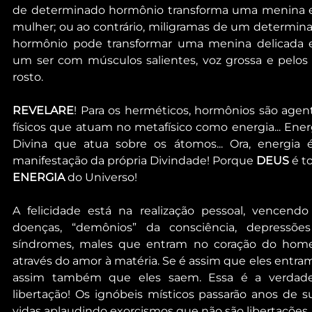
de determinado hormônio transforma uma menina 
mulher; ou ao contrário, miligramas de um determina
hormônio pode transformar uma menina delicada 
um ser com músculos salientes, voz grossa e pelos 
rosto.
REVELARE
! Para os herméticos, hormônios são agent
físicos que atuam no metafísico como energia... Energ
Divina que atua sobre os átomos... Ora, energia é
manifestação da própria Divindade! Porque 
DEUS
ENERGIA
 do Universo!
A felicidade está na realização pessoal, vencendo 
doenças, “demônios” da consciência, depressões
síndromes, males que entram no coração do hom
através do amor à matéria. Se é assim que eles entram, 
assim também que eles saem. Essa é a verdadei
libertação! Os ignóbeis místicos passarão anos de su
vidas aplaudindo exorcismos que não são libertações..