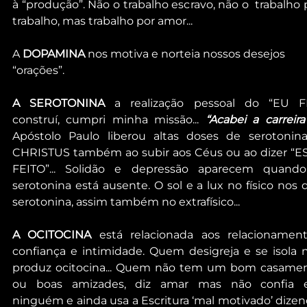
à “produção”. Não o trabalho escravo, não o  trabalho p
trabalho, mas trabalho por amor... 
A 
DOPAMINA
 nos motiva e norteia nossos desejos 
“orações”.
A SEROTONINA
 a realização pessoal do “EU FIZ
construí, cumpri minha missão... 
“Acabei a carreira
Apóstolo Paulo liberou altas doses de serotonina
CHRISTUS também ao subir aos Céus ou ao dizer “ES
FEITO”... Solidão e depressão aparecem quando
serotonina está ausente. O sol e a lux no físico nos d
serotonina, assim também no extrafísico...
A OCITOCINA
 está relacionada aos relacionamento
confiança e intimidade. Quem desigreja e se isola n
produz ocitocina... Quem não tem um bom casamen
ou boas amizades, diz amar mas não confia 
ninguém e ainda usa a Escritura ‘mal motivado’ dizend