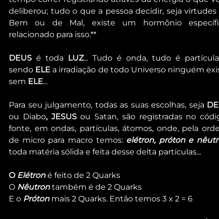
deliberou; tudo o que a pessoa decidir, seja virtudes 
Bem ou de Mal, existe um hormônio específic
relacionado para isso.**
DEUS
 é toda 
LUZ
... Tudo é onda, tudo é partícula,
sendo 
ELE 
a irradiação de todo Universo ninguém exis
sem 
ELE
...
Para seu julgamento, todas as suas escolhas, seja 
DE
ou Diabo
, JESUS
 ou Satan, são registradas no códi
fonte, em ondas, partículas, átomos, onde, pela orde
de micro para macro temos: 
elétron, próton e nêut
toda matéria sólida e feita desse delta partículas...
O
 Elétron
 é feito de 2 Quarks
O 
Nêutron
 também é de 2 Quarks
E o 
Próton
 mais 2 Quarks. Então temos 3 x 2 = 6