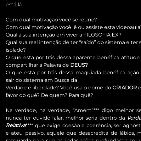
está lá...
Com qual motivação você se reúne?
Com qual motivação você lê ou assiste esta videoaula
Qual a sua intenção em viver a FILOSOFIA EX?
Qual sua real intenção de ter “saído” do sistema e ter 
isolado?
O que está por trás dessa aparente benéfica atitude 
compartilhar a Palavra de 
DEUS?
O que está por trás dessa maquiada benéfica ação 
sair do sistema em Busca da
Verdade e liberdade? Você usa o nome do 
CRIADOR
 
favor do quê? De quem? Para quê?
Na verdade, na verdade, “Amém”*** digo melhor ser
nunca ter ouvido falar, melhor seria dentro da 
Verda
Relativa
**** que exige coesão e coerência, ser agnósti
e ateu passivo, aquele que desacredita de lábios, m
resguarda para si suas indagações profundas; a ser 