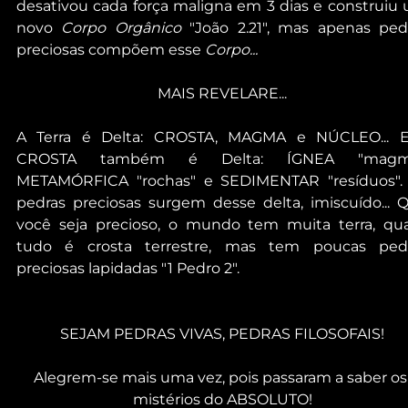
desativou cada força maligna em 3 dias e construiu 
novo 
Corpo Orgânico
 "João 2.21", mas apenas pedr
preciosas compõem esse 
Corpo...
MAIS REVELARE...
A Terra é Delta: CROSTA, MAGMA e NÚCLEO... E
CROSTA também é Delta: ÍGNEA "magma"
METAMÓRFICA "rochas" e SEDIMENTAR "resíduos". 
pedras preciosas surgem desse delta, imiscuído... Q
você seja precioso, o mundo tem muita terra, qua
tudo é crosta terrestre, mas tem poucas pedr
preciosas lapidadas "1 Pedro 2".
SEJAM PEDRAS VIVAS, PEDRAS FILOSOFAIS!
Alegrem-se mais uma vez, pois passaram a saber os
mistérios do ABSOLUTO!