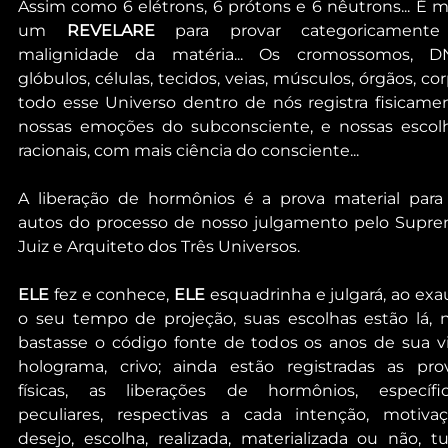
Assim como 6 elétrons, 6 prótons e 6 nêutrons... É ma
um 
REVELARE
 para provar categoricamente
malignidade da matéria... Os cromossomos, DN
glóbulos, células, tecidos, veias, músculos, órgãos, corp
todo esse Universo dentro de nós registra fisicamen
nossas emoções do subconsciente, e nossas escolh
racionais, com mais ciência do consciente...
A liberação de hormônios é a prova material para 
autos do processo de nosso julgamento pelo Supre
Juiz e Arquiteto dos Três Universos.
ELE
 fez e conhece, 
ELE
 esquadrinha e julgará, ao exaur
o seu tempo de projeção, suas escolhas estão lá, n
bastasse o código fonte de todos os anos de sua vi
holograma, crivo; ainda estão registradas as prov
físicas, as liberações de hormônios, específica
peculiares, respectivas a cada intenção, motivaçã
desejo, escolha, realizada, materializada ou não, tu