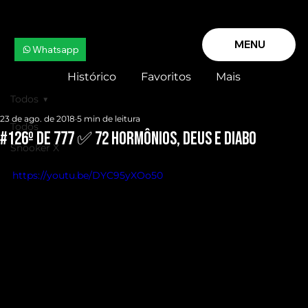
MENU
Whatsapp
Histórico
Favoritos
Mais
Todos
23 de ago. de 2018
5 min de leitura
Todos
#126º de 777 ✅ 72 HORMÔNIOS, Deus e Diabo
Snooker X
https://youtu.be/DYC95yXOo50