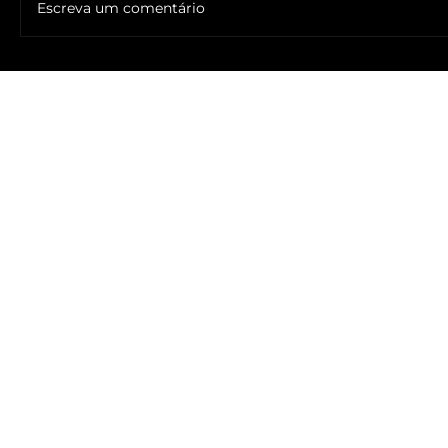
Escreva um comentário
🔥NOME DO ANTICRISTO REVELADO: SR. ____ MESSIAS