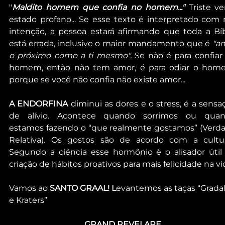
"
Maldito homem que confia no homem..." 
Triste ve
estado profano... Se esse texto é interpretado com 
intenção, a pessoa estará afirmando que toda a Bíbl
está errada, inclusive o maior mandamento que é 
"am
o próximo como a ti mesmo". 
Se não é para confiar 
homem, então não tem amor, é para odiar o home
porque se você não confia não existe amor...
A ENDORFINA
 diminui as dores e o stress, é a sensaç
de alívio. Acontece quando sorrimos ou quan
estamos fazendo o “que realmente gostamos” (Verda
Relativa). Os gostos são de acordo com a cultura.
Segundo a ciência esse hormônio é o alisador útil 
criação de hábitos proativos para mais felicidade na vi
Vamos ao 
SANTO GRAAL! L
evantemos as taças “Gradal
e Kraters”
GRAND REVELARE