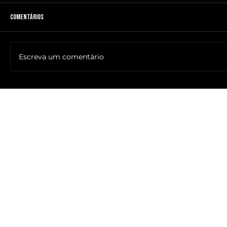
Comentários
Escreva um comentário
🔥NOME DO ANTICRISTO REVELADO: SR. ____ MESSIAS