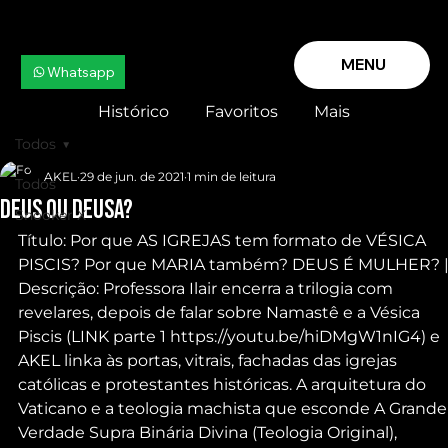
MENU
Whatsapp
Histórico
Favoritos
Mais
Todos
AKEL
29 de jun. de 2021
1 min de leitura
Todos
DEUS ou DEUSA?
Snooker X
Título: Por que AS IGREJAS tem formato de VÉSICA 
PISCIS? Por que MARIA também? DEUS É MULHER? |
Descrição: Professora Ilair encerra a trilogia com 
revelares, depois de falar sobre Namastê e a Vésica 
Piscis (LINK parte 1 https://youtu.be/hiDMgW1nIG4) e 
AKEL linka às portas, vitrais, fachadas das igrejas 
católicas e protestantes históricas. A arquitetura do 
Vaticano e a teologia machista que esconde A Grande
Verdade Supra Binária Divina (Teologia Original), 