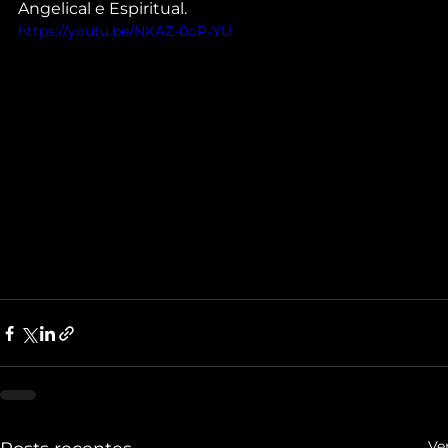
Angelical e Espiritual.
https://youtu.be/NKAZ-0oP-YU
Ve