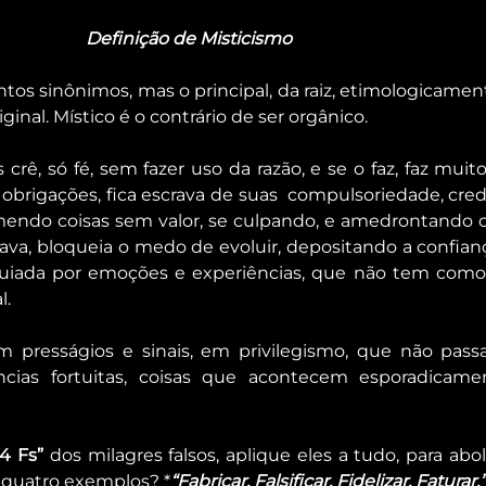
Definição de Misticismo
ntos sinônimos, mas o principal, da raiz, etimologicament
ginal. Místico é o contrário de ser orgânico.
crê, só fé, sem fazer uso da razão, e se o faz, faz muit
as obrigações, fica escrava de suas  compulsoriedade, cre
emendo coisas sem valor, se culpando, e amedrontando 
a trava, bloqueia o medo de evoluir, depositando a confia
guiada por emoções e experiências, que não tem como
l.
m presságios e sinais, em privilegismo, que não pass
ncias fortuitas, coisas que acontecem esporadicamen
“4 Fs”
 dos milagres falsos, aplique eles a tudo, para abol
s quatro exemplos? *
“Fabricar, Falsificar, Fidelizar, Faturar.”