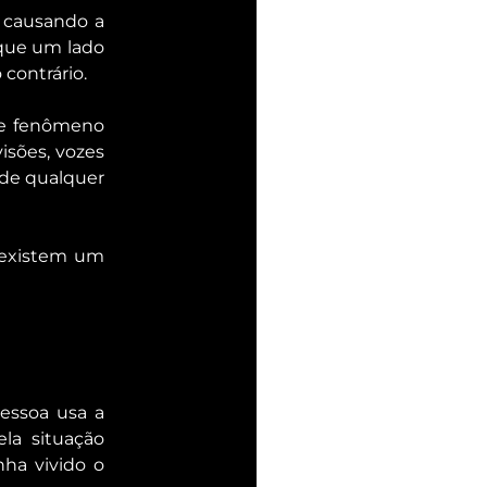
 causando a 
que um lado 
 contrário.
se fenômeno 
isões, vozes 
de qualquer 
 existem um 
essoa usa a 
la situação 
ha vivido o 