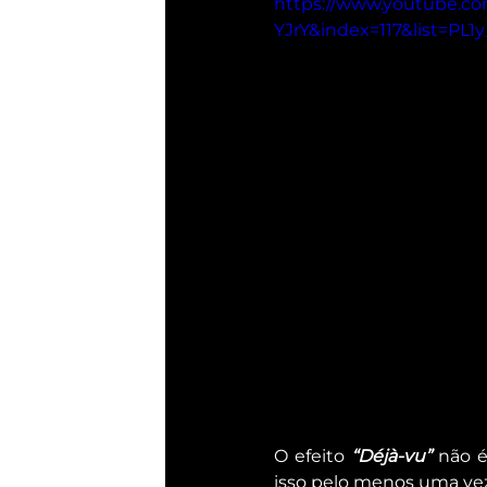
https://www.youtube.co
YJrY&index=117&list=PL
O efeito 
“Déjà-vu”
 não é
isso pelo menos uma vez