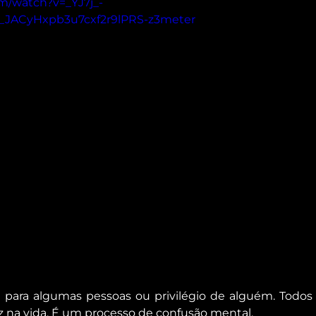
m/watch?v=_YJ7j_-
1y_JACyHxpb3u7cxf2r9lPRS-z3meter
 para algumas pessoas ou privilégio de alguém. Todos
 na vida. É um processo de confusão mental.