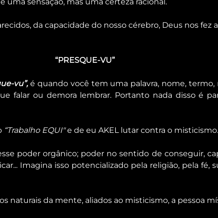
é uma sensação, mas uma certeza racional.
ecidos, da capacidade do nosso cérebro, Deus nos fez as
“PRESQUE-VU”
ue-vu”,
 é quando você tem uma palavra, nome, termo, 
ue falar ou demora lembrar. Portanto nada disso é pa
o 
“Trabalho EQUI"
 e de eu AKEL lutar contra o misticismo
se poder orgânico; poder no sentido de conseguir, ca
ricar... Imagina isso potencializado pela religião, pela fé, 
s naturais da mente, aliados ao misticismo, a pessoa mí