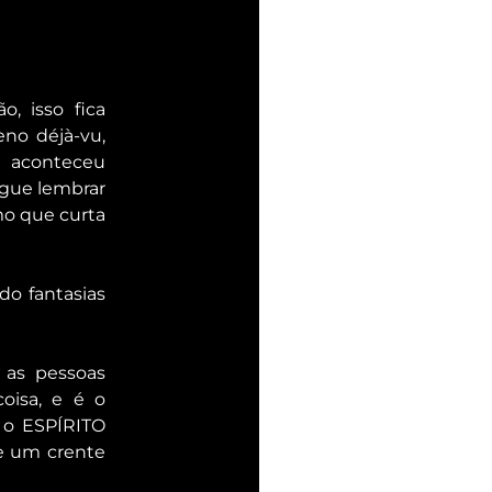
 isso fica 
no déjà-vu, 
 aconteceu 
gue lembrar 
o que curta 
o fantasias 
as pessoas 
isa, e é o 
 o ESPÍRITO 
e um crente 