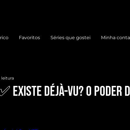
rico
Favoritos
Séries que gostei
Minha cont
leitura
 ✅ Existe DÉJÀ-VU? O PODER 