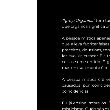
“Igreja Orgânica”
 tem ta
que orgânica significa ori
A pessoa mística apenas 
que a leva fabricar fals
preceitos, doutrinas, t
faz evoluir, crescer. El
coisas sem sentido. É 
mas em sua mente é rea
A pessoa mística crê e
causados por coincidê
coincidências.
Eu já ensinei sobre os  
misticismo. Quais são o