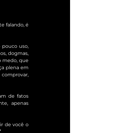
e falando, é 
o pouco uso, 
dos, dogmas, 
o medo, que 
nça plena em 
 comprovar, 
am de fatos 
te, apenas 
ir de você o 