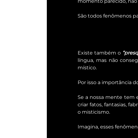
momento parecido, não 
São todos fenômenos par
Existe também o 
“presq
língua, mas não conseg
místico.
Por isso a importância d
Se a nossa mente tem es
criar fatos, fantasias, fab
o misticismo.
Imagina, esses fenômeno