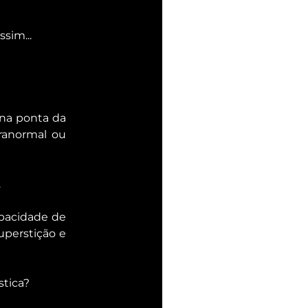
sim...
na ponta da 
ranormal ou 
.
pacidade de 
superstição e 
stica?