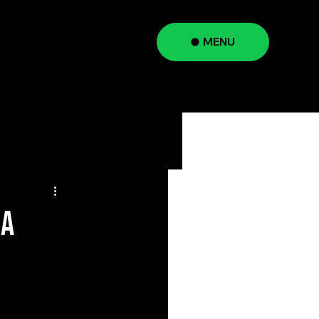
MENU
a
da