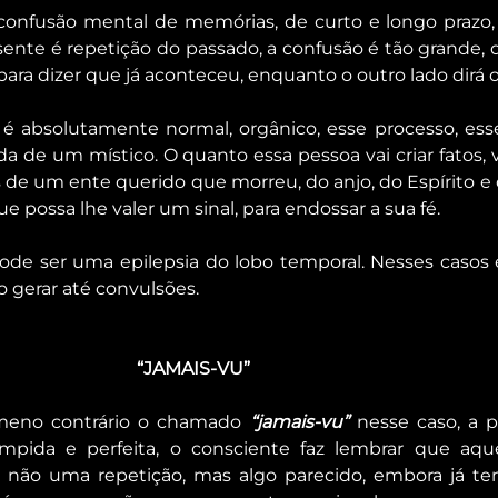
onfusão mental de memórias, de curto e longo prazo,
ente é repetição do passado, a confusão é tão grande, 
para dizer que já aconteceu, enquanto o outro lado dirá o
 é absolutamente normal, orgânico, esse processo, es
da de um místico. O quanto essa pessoa vai criar fatos, v
 de um ente querido que morreu, do anjo, do Espírito e 
e possa lhe valer um sinal, para endossar a sua fé.
ode ser uma epilepsia do lobo temporal. Nesses casos
 gerar até convulsões.
“JAMAIS-VU”
meno contrário o chamado 
“jamais-vu”
 nesse caso, a p
ímpida e perfeita, o consciente faz lembrar que aque
 não uma repetição, mas algo parecido, embora já ten