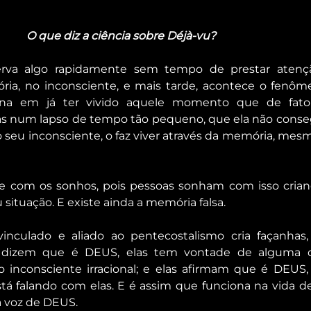
O que diz a ciência sobre Déjà-vu?
va algo rapidamente sem tempo de prestar atenção,
ia, no inconsciente, e mais tarde, acontece o fenôme
ona em já ter vivido aquele momento que de fato
s num lapso de tempo tão pequeno, que ela não conse
seu inconsciente, o faz viver através da memória, mesm
 com os sonhos, pois pessoas sonham com isso criand
 situação. E existe ainda a memória falsa.
nculado e aliado ao pentecostalismo cria façanhas, 
dizem que é DEUS, elas tem vontade de alguma co
o inconsciente irracional; e elas afirmam que é DEUS,
á falando com elas. E é assim que funciona na vida d
 a voz de DEUS.