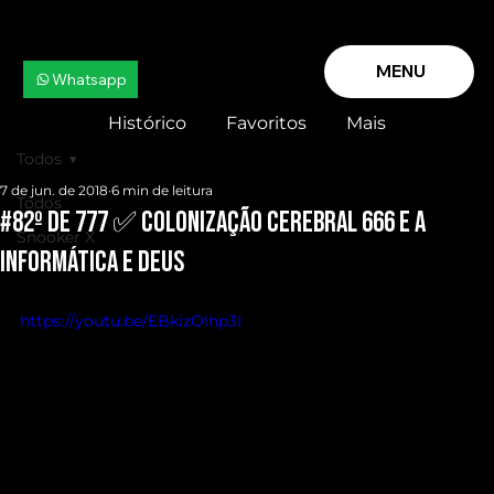
MENU
Whatsapp
Histórico
Favoritos
Mais
Todos
7 de jun. de 2018
6 min de leitura
Todos
#82º de 777 ✅ COLONIZAÇÃO CEREBRAL 666 e A
Snooker X
INFORMÁTICA e DEUS
https://youtu.be/EBkizOlhp3I