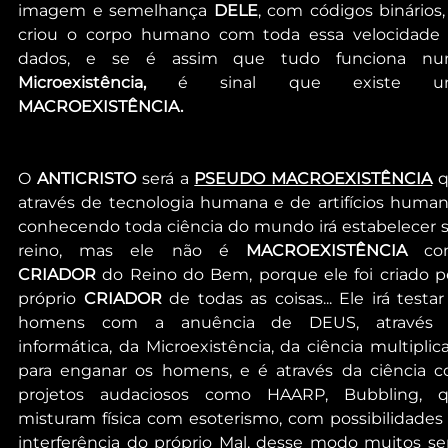
imagem e semelhança 
DELE
, com códigos binários, 
criou o corpo humano com toda essa velocidade 
Microexistência,
MACROEXISTÊNCIA.
O 
ANTICRISTO 
será a 
PSEUDO MACROEXISTÊNCIA
 q
através de tecnologia humana e de artifícios humano
conhecendo toda ciência do mundo irá estabelecer s
reino, mas ele não é 
MACROEXISTÊNCIA 
CRIADOR
 do Reino do Bem, porque ele foi criado pe
próprio 
CRIADOR
 de todas as coisas... Ele irá testar 
homens com a anuência de DEUS, através 
informática, da Microexistência, da ciência multiplica
para enganar os homens, e é através da ciência c
projetos audaciosos como HAARP, Bubbling, q
misturam física com esoterismo, com possibilidades 
interferência do próprio Mal, desse modo muitos ser