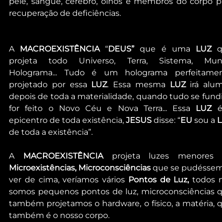
pele, sangue, cérebro, olhos e membros do corpo pa
recuperação de deficiências.
A 
MACROEXISTÊNCIA
 “
DEUS”
 que é uma 
LUZ 
q
projeta todo Universo, Terra, Sistema, Mun
Holograma... Tudo é um holograma perfeitamen
projetado por essa 
LUZ
. Essa mesma 
LUZ 
irá alum
depois de toda a materialidade, quando tudo se fundir
for feito o Novo Céu e Nova Terra... Essa 
LUZ
 é
epicentro de toda existência, 
JESUS
 disse: “
EU
 sou a 
de toda a existência”.
A 
MACROEXISTÊNCIA
Microexistências, Microconsciências
 que se pudéssem
ver de cima, veríamos vários 
Pontos de Luz,
 todos n
somos pequenos pontos de luz, microconsciências q
também projetamos o hardware, o físico, a matéria, q
também é o nosso corpo.