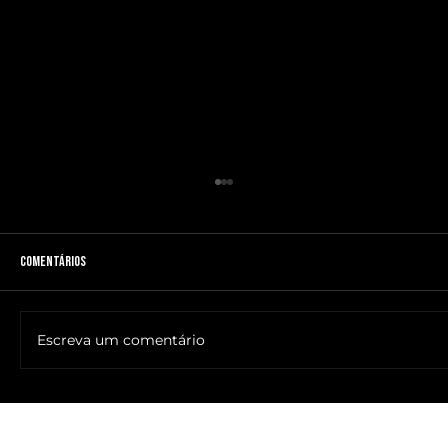
Comentários
Escreva um comentário
🔥NOME DO ANTICRISTO REVELADO: SR. ____ MESSIAS