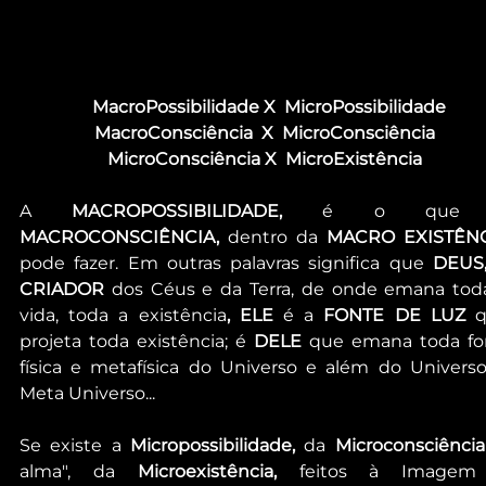
MacroPossibilidade X  MicroPossibilidade
MacroConsciência  X  MicroConsciência
MicroConsciência X  MicroExistência
A 
MACROPOSSIBILIDADE,
MACROCONSCIÊNCIA,
 dentro da 
MACRO EXISTÊN
pode fazer. Em outras palavras significa que 
DEUS,
CRIADOR
 dos Céus e da Terra, de onde emana toda
vida, toda a existência
, ELE
 é a 
FONTE DE LUZ 
q
projeta toda existência; é 
DELE
 que emana toda for
física e metafísica do Universo e além do Universo,
Meta Universo...
Se existe a 
Micropossibilidade, 
da 
Microconsciência
alma", da 
Microexistência,
 feitos à Imagem 