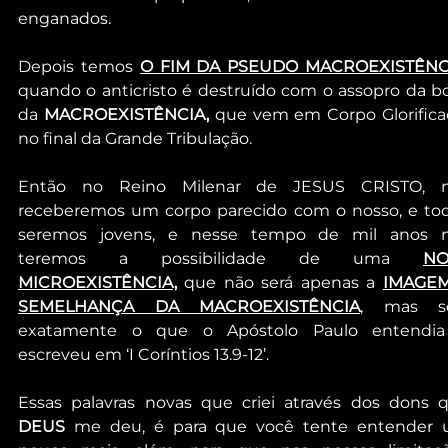
enganados.
Depois temos 
O FIM DA PSEUDO MACROEXISTÊNC
quando o anticristo é destruído com o assopro da bo
da 
MACROEXISTÊNCIA, 
que vem em Corpo Glorificad
no final da Grande Tribulação.
Então no Reino Milenar de JESUS CRISTO, n
receberemos um corpo parecido com o nosso, e tod
seremos jovens, e nesse tempo de mil anos n
teremos a possibilidade de uma 
NO
MICROEXISTÊNCIA,
 que não será apenas a 
IMAGEM
SEMELHANÇA DA MACROEXISTÊNCIA
, mas se
exatamente o que o Apóstolo Paulo entendia
escreveu em ‘I Coríntios 13.9-12’. 
Essas palavras novas que criei através dos dons 
DEUS
 me deu, é para que você tente entender 