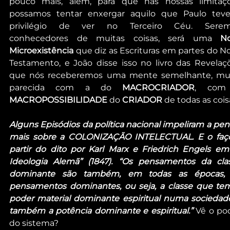
pouco mais, além, para que nas nossas limitaçõ
possamos tentar enxergar aquilo que Paulo teve
privilégio de ver no Terceiro Céu. Serem
conhecedores de muitas coisas, será uma 
No
Microexistência
 que diz as Escrituras em partes do No
Testamento, e João disse isso no livro das Revelaçõ
que nós receberemos uma mente semelhante, mui
parecida com a do 
MACROCRIADOR
MACROPOSSIBILIDADE 
do 
CRIADOR
 de todas as cois
Alguns Episódios da política nacional impeliram a pens
mais sobre a COLONIZAÇÃO INTELECTUAL. E o faço
partir do dito por Karl Marx e Friedrich Engels em 
Ideologia Alemã” (1847). “Os pensamentos da clas
dominante são também, em todas as épocas, 
pensamentos dominantes, ou seja, a classe que tem
poder material dominante espiritual numa sociedade
também a potência dominante e espiritual.” 
Vê o pod
do sistema?