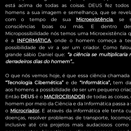
está acima de todas as coisas. DEUS fez todos 
homens a sua imagem e semelhança, que se revel
com o tempo de sua 
Microexistência
,
 se s
consciências boas ou más. E dentro dess
Micropossibilidade nós temos uma Microexistência q
é a 
INFORMÁTICA
, onde o homem começa a ter
possibilidade de vir a ser um criador. Como falou
grande sábio Daniel que: 
“a ciência se multiplicaria n
derradeiros dias do homem”...
“Tecnologia Cibernética”
 e de 
“Informática”,
 tem da
aos homens a possibilidade de ser um pequeno criado
Então 
DEUS 
é o 
MACROCRIADOR
 de todas as coisas, 
homem por meio da Ciência e da Informática passa a s
o 
Microcriador
. 
E através da informática ele tenta cur
doenças, resolver problemas de transporte, locomoçã
inclusive até cria projetos mais audaciosos como l