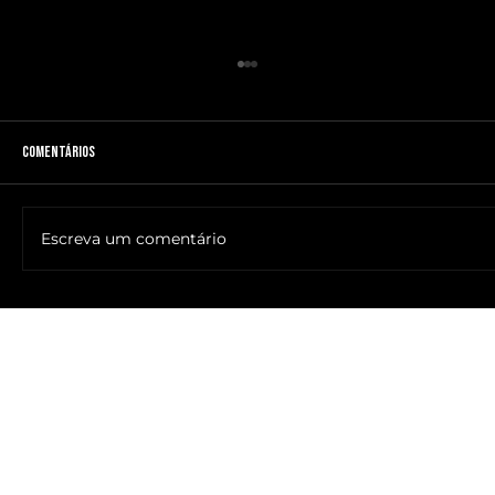
Comentários
Escreva um comentário
🔥NOME DO ANTICRISTO REVELADO: SR. ____ MESSIAS