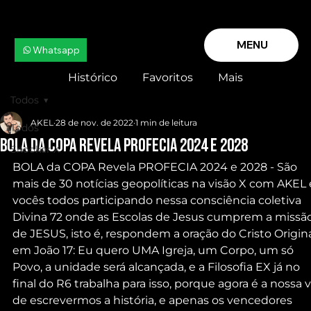
MENU
Whatsapp
Histórico
Favoritos
Mais
Todos
AKEL
28 de nov. de 2022
1 min de leitura
Todos
BOLA da COPA Revela PROFECIA 2024 e 2028
Snooker X
BOLA da COPA Revela PROFECIA 2024 e 2028 - São 
mais de 30 notícias geopolíticas na visão X com AKEL 
vocês todos participando nessa consciência coletiva 
Divina 72 onde as Escolas de Jesus cumprem a missão
de JESUS, isto é, respondem a oração do Cristo Origina
em João 17: Eu quero UMA Igreja, um Corpo, um só 
Povo, a unidade será alcançada, e a Filosofia EX já no 
final do R6 trabalha para isso, porque agora é a nossa v
de escrevermos a história, e apenas os vencedores 