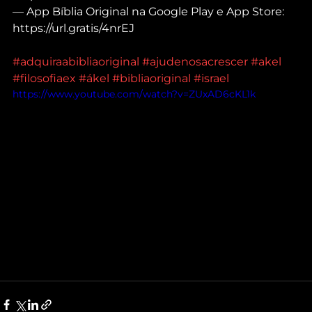
— App Bíblia Original na Google Play e App Store: 
https://url.gratis/4nrEJ
#adquiraabibliaoriginal
#ajudenosacrescer
#akel
#filosofiaex
#ákel
#bibliaoriginal
#israel
https://www.youtube.com/watch?v=ZUxAD6cKL1k