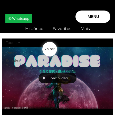
MENU
Whatsapp
Histórico
Favoritos
Mais
Todos
Voltar
Todos
Snooker
X
Load video