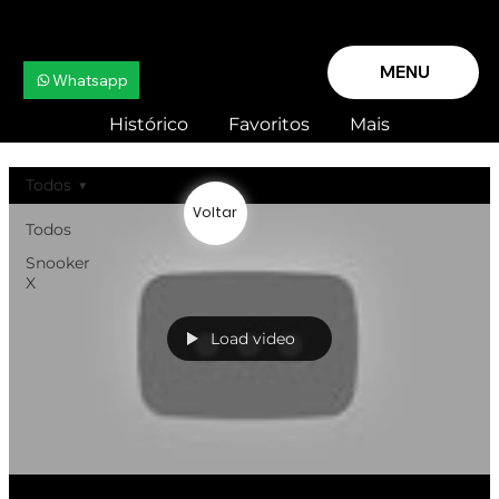
MENU
Whatsapp
Histórico
Favoritos
Mais
Todos
Voltar
Todos
Snooker
X
Load video