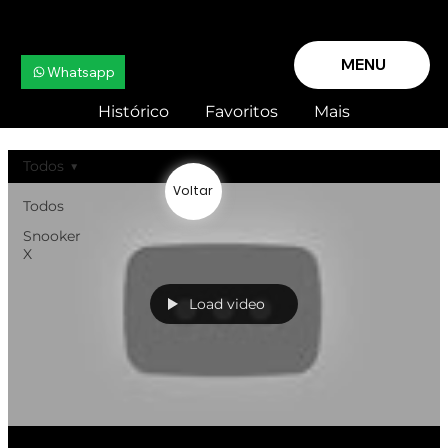
MENU
Whatsapp
Histórico
Favoritos
Mais
Todos
Voltar
Todos
Snooker
X
Load video