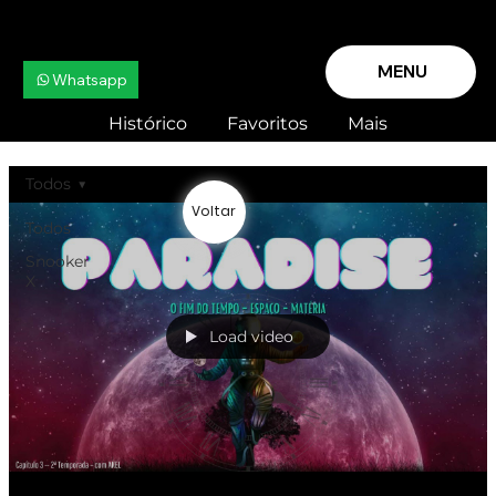
MENU
Whatsapp
Histórico
Favoritos
Mais
Todos
Voltar
Todos
Snooker
X
Load video