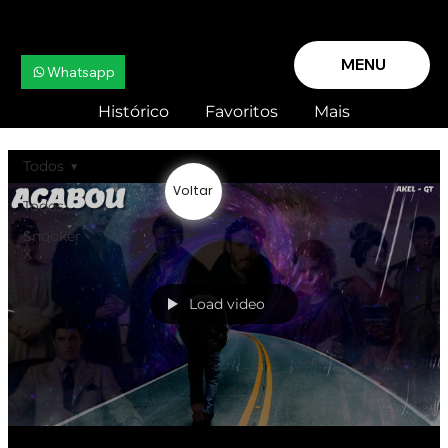
MENU
Whatsapp
Histórico
Favoritos
Mais
Todos
Voltar
Todos
Snooker
X
Load video