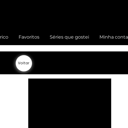
rico
Favoritos
Séries que gostei
Minha cont
Voltar