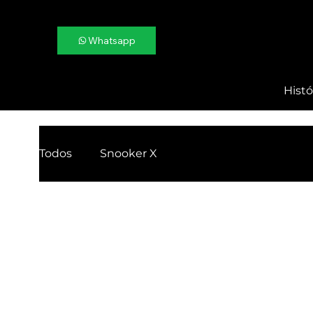
Whatsapp
Histó
Todos
Snooker X