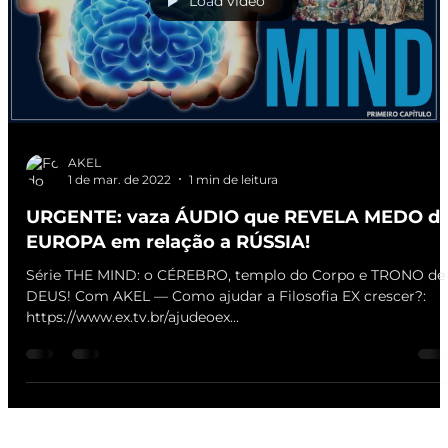
Load video
AKEL
1 de mar. de 2022
1 min de leitura
URGENTE: vaza ÁUDIO que REVELA MEDO d
EUROPA em relação a RÚSSIA!
Série THE MIND: o CÉREBRO, templo do Corpo e TRONO de
DEUS! Com AKEL — Como ajudar a Filosofia EX crescer?:
https://www.ex.tv.br/ajudeoex...