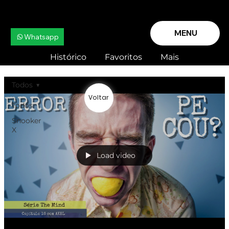
MENU
Whatsapp
Histórico
Favoritos
Mais
Todos
Voltar
Todos
Snooker
X
Load video