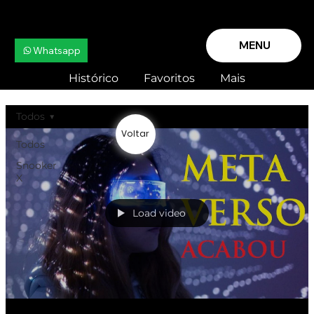
MENU
Whatsapp
Histórico
Favoritos
Mais
Todos
Voltar
Todos
Snooker
X
Load video