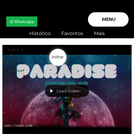
MENU
Whatsapp
Histórico
Favoritos
Mais
Todos
Voltar
Todos
Snooker
X
Load video