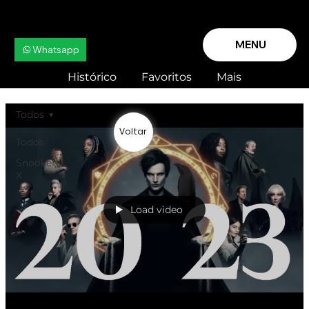
MENU
Whatsapp
Histórico
Favoritos
Mais
Todos
Voltar
Todos
Snooker
X
Load video