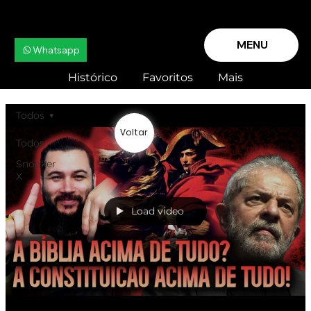
MENU
Whatsapp
Histórico
Favoritos
Mais
Todos
Voltar
Todos
Snooker
X
Load video