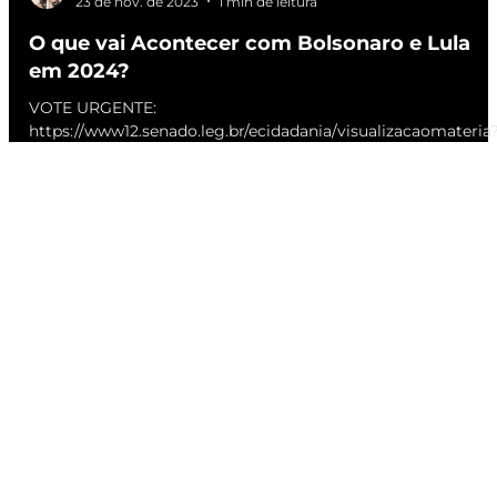
AKEL
23 de nov. de 2023
1 min de leitura
O que vai Acontecer com Bolsonaro e Lula
em 2024?
VOTE URGENTE:
https://www12.senado.leg.br/ecidadania/visualizacaomateria
id=155307 - Terremoto em Gramado (AKEL comenta) GT
riquíssima de...