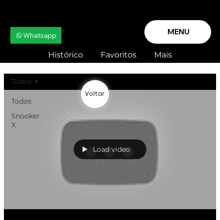
MENU
Whatsapp
Histórico
Favoritos
Mais
Todos
Voltar
Todos
Snooker
X
Load video