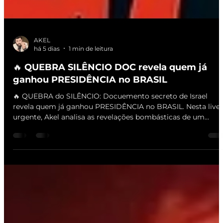
AKEL
há 5 dias
1 min de leitura
🔥 QUEBRA SILÊNCIO DOC revela quem já
ganhou PRESIDÊNCIA no BRASIL
🔥 QUEBRA do SILÊNCIO: Docuemento secreto de Israel
revela quem já ganhou PRESIDÊNCIA no BRASIL. Nesta live
urgente, Akel analisa as revelações bombásticas de um
documento vindo de Israel que aponta os bastidores e o
futuro da presidência do Brasil. #MutiraoX #Israel #Brasil
#Presidencia #Revelação #Akel #Geopolitica Inscreva-se e
ative o sino: 🔔 ▶ Como X crescerá sem ajuda?: mutiraoX.co