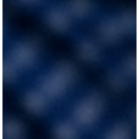
MESSIAS que está chegando! Neste live estamos revelando: 
00:00 - Abertura e os 30 mil na pregação ▪ 05:00 - O que
ninguém te conta sobre o Irã hoje ▪ 12:00 - Sinais do Messias
as profecias se cumprindo ▪ 20:00 - Geopolítica espiritual: Irã
Israel e o fim dos tempos ▪ 35:00 - Revelações urgentes que
você precisa ouvir agora #Iran #Messias #Profecia
#UltimosDias #Pregacao #