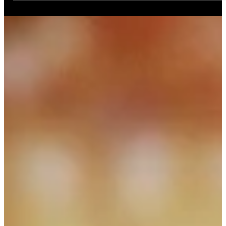
AKEL
29 de jul.
1 min de leitura
💥 BOMBA HOJE: SURRA no IRÃ despenca
CRIPTOS e El Niño traz destruição
O mundo está em choque hoje. #Geopolitica #Criptomoeda
#ElNiño #Noticias #ProfessorAkel #Iran #Bitcoin #XRP. De
um lado, a tensão geopolítica no Oriente Médio com o Irã fa
o mercado de criptomoedas despencar, deixando
investidores em alerta. De outro, o fenômeno El Niño traz
destruição e mudanças climáticas severas. Inscreva-se e ativ
o sino: 🔔 ▶ Como X crescerá sem ajuda?: 👉
https://www.ex.tv.br/ajudeoex