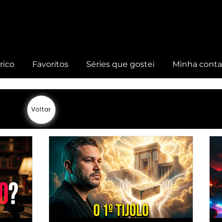
rico
Favoritos
Séries que gostei
Minha cont
Voltar