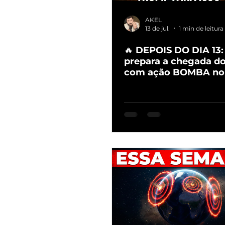
AKEL
13 de jul.
1 min de leitura
🔥 DEPOIS DO DIA 13
prepara a chegada d
com ação BOMBA no 
Médio!