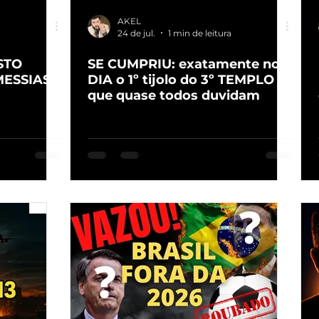
AKEL
a
24 de jul.
1 min de leitura
STO
SE CUMPRIU: exatamente no
MESSIAS
DIA o 1º tijolo do 3º TEMPLO
que quase todos duvidam