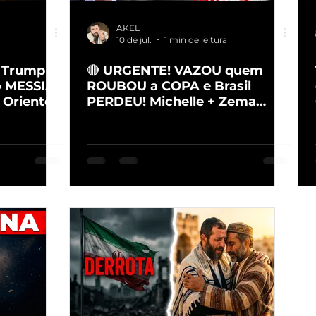
AKEL
10 de jul.
1 min de leitura
: Trump
🔴 URGENTE! VAZOU quem
o MESSIAS
ROUBOU a COPA e Brasil
Oriente
PERDEU! Michelle + Zema
ANTES de 15/08?