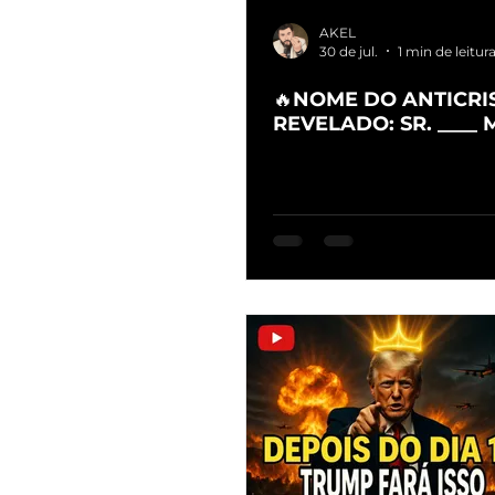
AKEL
30 de jul.
1 min de leitur
🔥NOME DO ANTICRI
REVELADO: SR. ____ 