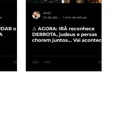
AKEL
ra
24 de abr.
1 min de leitura
UDAR o
⚠️ AGORA: IRÃ reconhece
A
DERROTA, judeus e persas
choram juntos... Vai acontecer!