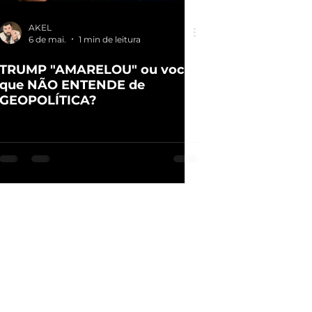
AKEL
6 de mai.
1 min de leitura
TRUMP "AMARELOU" ou você
que NÃO ENTENDE de
GEOPOLÍTICA?