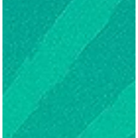
https://www.whatsapp.com/channel/0029Vap2XFhK5cDIZss
UJ3U 📌 Deixe seu like 👍, se inscreva 🔔 e compartilhe para
que mais pessoas entendam a importância deste momento!
#Profecias #Apocalipse #FilosofiaX #akel #DanielLopez
#fabiosabino