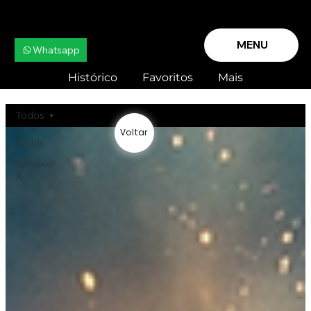
MENU
Whatsapp
Histórico
Favoritos
Mais
Todos
Voltar
Todos
Snooker
X