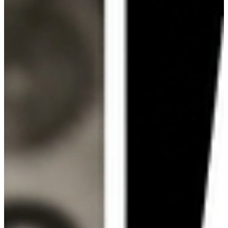
Será que o vencedor da próxima Copa do Mundo já foi
profetizado milênios atrás? Neste vídeo, analisamos: BÍBLIA
REVELA: O Campeão da Copa 2026 00:00 - Introdução: O
mistério da Copa 26 02:30 - Passagens bíblicas e as Nações
05:45 - O Sistema e o Entretenimento: Futebol 10:00 -
Revelado: Quem será o campeão? 15:00 - Conclusão e
Reflexão Filosofia X Acompanhe: #Copa2026 #Profecia
#Bíblia #Akel #Futebol #vacinadadengue
#aposentadoriaporidade #ios27 #silasmalafaiaxjanja #janja
#m