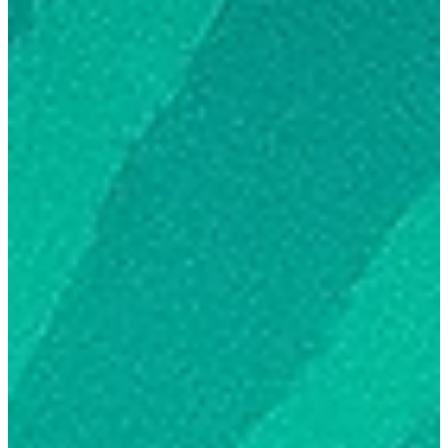
AKEL
13 de nov. de 2025
1 min de leitura
📜 A VERDADE por trás da CONSTRUÇÃO da
BÍBLIA — o que ninguém te contou!
AKEL refuta Fábio Sabino e todos que pregam a desfé ou qu
despregam a fé, que foram do místico para o mítico. 🤝
AJUDE o X CRESCER: 👉 https://www.ex.tv.br/ajudeoex 📲
Entre no Canal X no WhatsApp: 👉