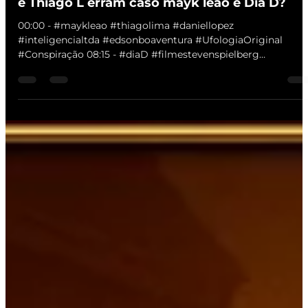
AKEL
5 de jun.
1 min de leitura
Ufologia Original vs Conspiração: Pq Daniel L
e Thiago L erram caso mayk leao e Dia D?
00:00 - #maykleao #thiagolima #daniellopez
#inteligencialtda #edsonboaventura #UfologiaOriginal