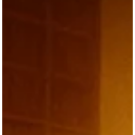
#Conspiração 08:15 - #diaD #filmestevenspielberg
#aberturacopadomundo #copadomundo2026 20:30 - Caso
mayk.leao: A análise técnica que ninguém te deu 35:45 - O
'Dia D' e o cronograma real da Escatologia 50:10 - Pergunta
e Respostas: Desconstruindo o misticismo" ▶ Como X
crescerá sem ajuda?: 👉 https://www.ex.tv.br/ajudeoex ▶
Whatsapp X 📲
https://www.whatsapp.com/channel/0029Vap2XFh