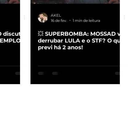
AKEL
a
16 de fev.
1 min de leitura
discute
💥 SUPERBOMBA: MOSSAD vai
TEMPLO
derrubar LULA e o STF? O que
previ há 2 anos!