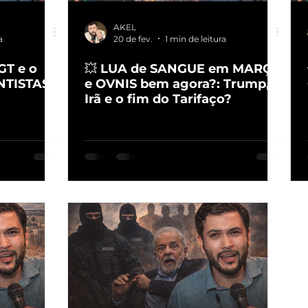
AKEL
a
20 de fev.
1 min de leitura
GT e o
💥 LUA de SANGUE em MARÇO
NTISTAS
e OVNIS bem agora?: Trump,
Irã e o fim do Tarifaço?