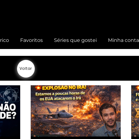
rico
Favoritos
Séries que gostei
Minha cont
Voltar