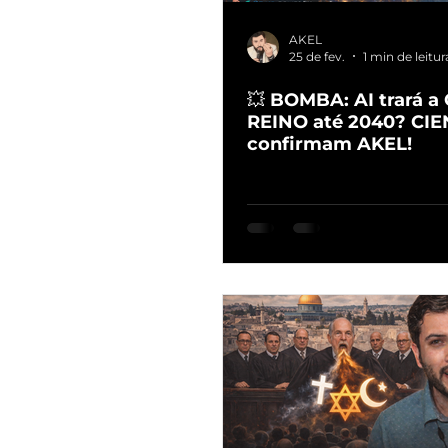
AKEL
25 de fev.
1 min de leitur
💥 BOMBA: AI trará a 
REINO até 2040? CIE
confirmam AKEL!