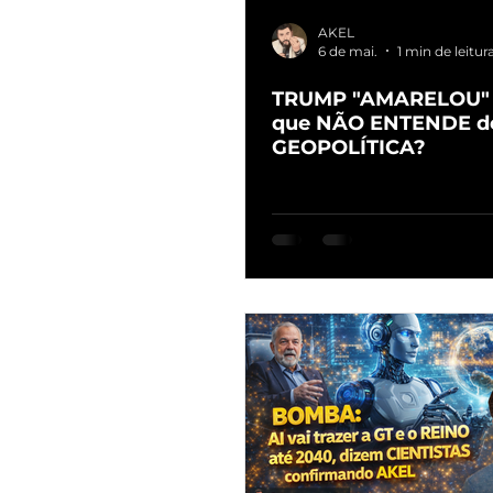
AKEL
6 de mai.
1 min de leitur
TRUMP "AMARELOU" 
que NÃO ENTENDE d
GEOPOLÍTICA?