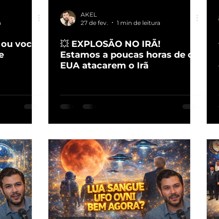
AKEL
a
27 de fev.
1 min de leitura
ou você
💥 EXPLOSÃO NO IRÃ!
e
Estamos a poucas horas de os
EUA atacarem o Irã