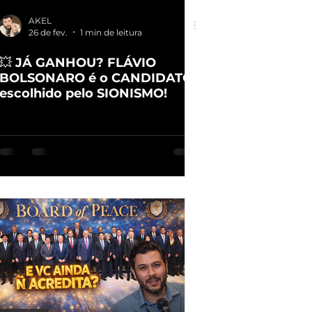
AKEL
26 de fev.
1 min de leitura
💥 JÁ GANHOU? FLÁVIO
BOLSONARO é o CANDIDATO
escolhido pelo SIONISMO!