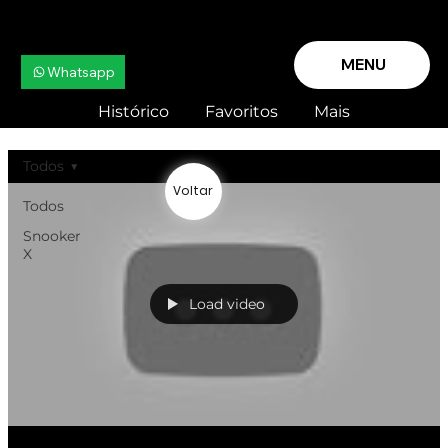
MENU
Whatsapp
Histórico
Favoritos
Mais
Todos
Voltar
Todos
Snooker
X
Load video