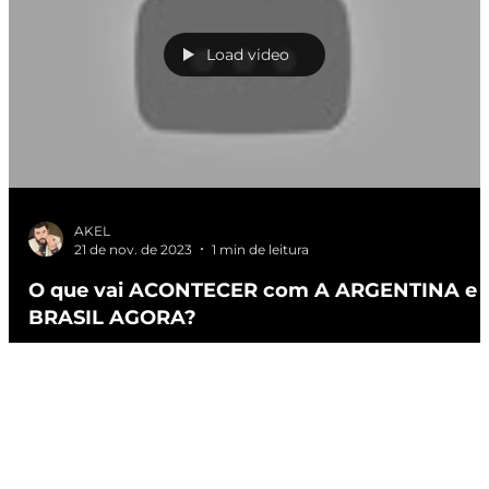
Load video
AKEL
21 de nov. de 2023
1 min de leitura
O que vai ACONTECER com A ARGENTINA e 
BRASIL AGORA?
VOTE URGENTE:
https://www12.senado.leg.br/ecidadania/visualizacaomateria
id=155307 GT riquíssima de informações, e este é o
verdadeiro...