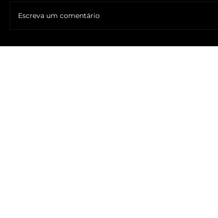
Escreva um comentário
🔥NOME DO ANTICRISTO REVELADO: SR. ____ MESSIAS