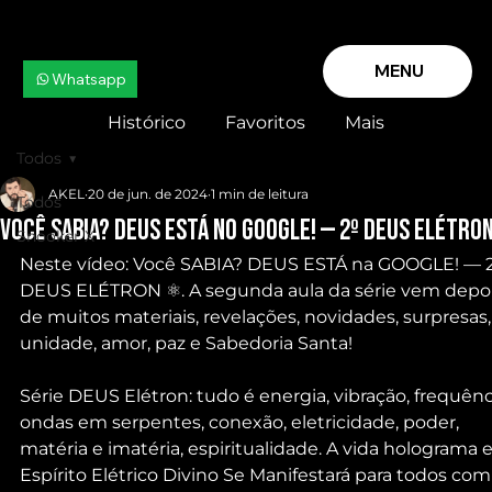
MENU
Whatsapp
Histórico
Favoritos
Mais
Todos
AKEL
20 de jun. de 2024
1 min de leitura
Todos
Você SABIA? DEUS ESTÁ no GOOGLE! — 2º DEUS ELÉTRO
Snooker X
Neste vídeo: Você SABIA? DEUS ESTÁ na GOOGLE! — 2
DEUS ELÉTRON ⚛️. A segunda aula da série vem depoi
de muitos materiais, revelações, novidades, surpresas,
unidade, amor, paz e Sabedoria Santa!
Série DEUS Elétron: tudo é energia, vibração, frequênci
ondas em serpentes, conexão, eletricidade, poder, 
matéria e imatéria, espiritualidade. A vida holograma e
Espírito Elétrico Divino Se Manifestará para todos com