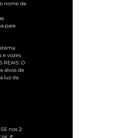
 o nome de 
as 
a para 
istema 
 e vozes 
S REAIS: O 
s alvos de 
 luz da 
E nos 2: 
al 📌 