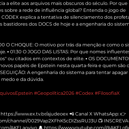
a elite aos arquivos mais obscuros do século. Por que
s sobre a rede de influência global? Entenda o jogo de 
CÓDEX explica a tentativa de silenciamento dos profet
os bastidores dos DOCS de hoje e a engenharia do sistem
 00:00 O CHOQUE: O motivo por trás da menção e como o s
je. ▪ 01:30 O JOGO DAS LISTAS: Por que nomes influentes
dos" ou citados em contextos de elite. ▪ OS DOCUMENTO
novos papéis de Epstein nesta quarta-feira e quem são o
EGUIÇÃO: A engenharia do sistema para tentar apagar a
do medo e da dúvida.
quivosEpstein
#Geopolítica2026
#Codex
#FilosofiaX
 https://www.ex.tv.br/ajudeoex 📲 Canal X WhatsApp: 👉 
com/channel/0029Vap2XFhK5cDIZssRUJ3U 📺 INSCREVA-S
.com/AKELaovivo 🔔 https://www.youtube.com/@AKELofici