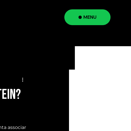
MENU
a
TEIN?
a associar 