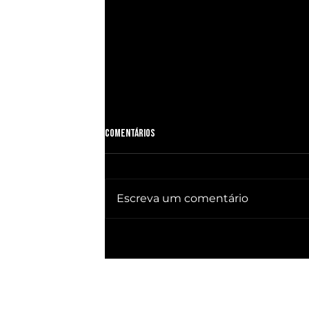
Comentários
Escreva um comentário
🔥 QUEBRA SILÊNCIO DOC revela quem
já ganhou PRESIDÊNCIA no BRASIL