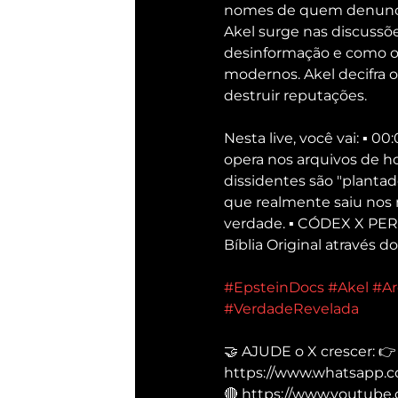
nomes de quem denuncia 
Akel surge nas discussõe
desinformação e como o 
modernos. Akel decifra 
destruir reputações.
Nesta live, você vai: ▪
opera nos arquivos de ho
dissidentes são "planta
que realmente saiu nos 
verdade. ▪ CÓDEX X PERS
Bíblia Original através 
#EpsteinDocs
#Akel
#Ar
#VerdadeRevelada
🤝 AJUDE o X crescer: 👉
https://www.whatsapp.
🔴 https://www.youtube