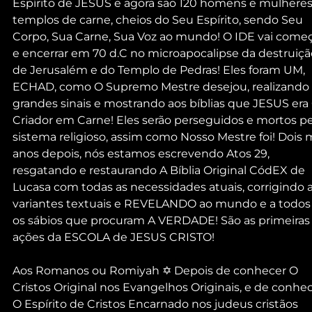
Espírito de JESUS e agora são 120 homens e mulheres,
templos de carne, cheios do Seu Espírito, sendo Seu 
Corpo, Sua Carne, Sua Voz ao mundo! O IDE vai começ
e encerrar em 70 d.C no microapocalipse da destruiçã
de Jerusalém e do Templo de Pedras! Eles foram UM, 
ECHAD, como O Supremo Mestre desejou, realizando 
grandes sinais e mostrando aos bíblias que JESUS era 
Criador em Carne! Eles serão perseguidos e mortos pe
sistema religioso, assim como Nosso Mestre foi! Dois m
anos depois, nós estamos escrevendo Atos 29, 
resgatando e restaurando A Bíblia Original CódEX de 
Lucasa com todas as necessidades atuais, corrigindo a
variantes textuais e REVELANDO ao mundo e a todos
os sábios que procuram A VERDADE! São as primeiras
ações da ESCOLA de JESUS CRISTO!
Aos Romanos ou Romiyah ✡ Depois de conhecer O 
Cristos Original nos Evangelhos Originais, e de conhec
O Espírito de Cristos Encarnado nos judeus cristãos 