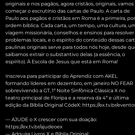
originais e nos pagãos, agora cristãos, originais, vamos 
começar o escrutínio das cartas de Paulo. A carta de 
Paulo aos pagãos e cristãos em Roma é a primeira, por
ordem bíblica. Cada carta, um tempo, uma cultura, u
viagem missionária, conselhos e ensinos para resolver
problemas locais, e o espírito do conteúdo dessas cart
paulinas originais serve para todos nós hoje, desde qu
saibamos extrair o substantivo delas (a essência, o 
espírito). À Escola de Jesus que está em Roma!
Inscreva para participar do Aprendiz com AKEL 
formando líderes em dezembro, em janeiro NO FEAR 
sobrevivendo a GT, 1ª Noite Sinfônica Clássica X no 
teatro principal de Floripa e a reserva da 4ª e última 
edição da Bíblia Original CódeX: https://ex.tv.br/evento
— AJUDE o X crescer com sua doação: 
https://ex.tv.br/ajudeoex
— Adquira Livros X e Bíblia Original: 