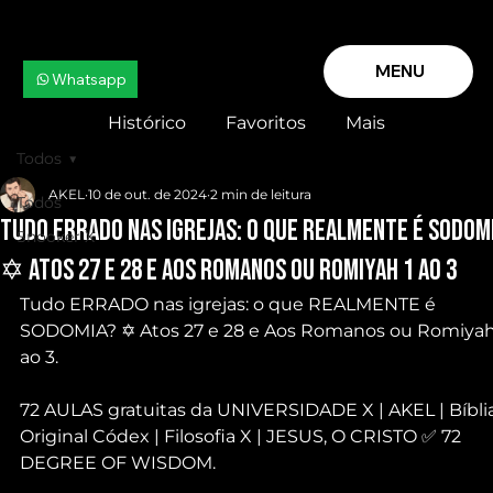
MENU
Whatsapp
Histórico
Favoritos
Mais
Todos
AKEL
10 de out. de 2024
2 min de leitura
Todos
Tudo ERRADO nas igrejas: o que REALMENTE é SODOM
Snooker X
✡ Atos 27 e 28 e Aos Romanos ou Romiyah 1 ao 3
Tudo ERRADO nas igrejas: o que REALMENTE é 
SODOMIA? ✡ Atos 27 e 28 e Aos Romanos ou Romiyah 
ao 3.
72 AULAS gratuitas da UNIVERSIDADE X | AKEL | Bíblia
Original Códex | Filosofia X | JESUS, O CRISTO ✅ 72 
DEGREE OF WISDOM.