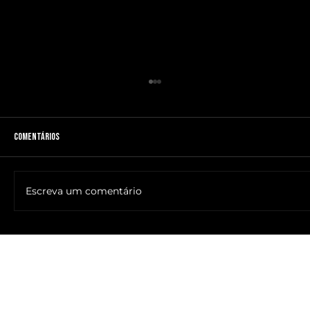
Comentários
Escreva um comentário
🔥NOME DO ANTICRISTO REVELADO: SR. ____ MESSIAS