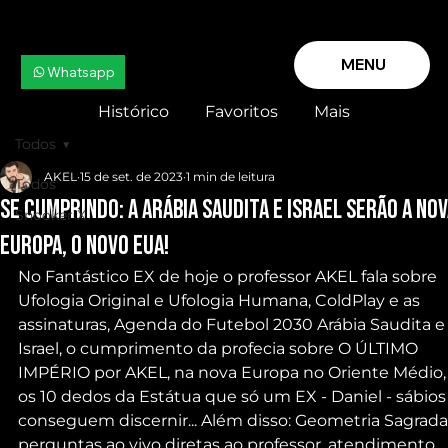
MENU
Whatsapp
Histórico
Favoritos
Mais
Todos
AKEL
15 de set. de 2023
1 min de leitura
Todos
SE CUMPRINDO: A ARÁBIA SAUDITA e ISRAEL serão a NO
Snooker X
EUROPA, o novo EUA!
No Fantástico EX de hoje o professor AKEL fala sobre 
Ufologia Original e Ufologia Humana, ColdPlay e as 
assinaturas, Agenda do Futebol 2030 Arábia Saudita e
Israel, o cumprimento da profecia sobre O ÚLTIMO 
IMPÉRIO por AKEL, na nova Europa no Oriente Médio,
os 10 dedos da Estátua que só um EX - Daniel - sábios 
conseguem discernir... Além disso: Geometria Sagrada,
perguntas ao vivo diretas ao professor, atendimento, 