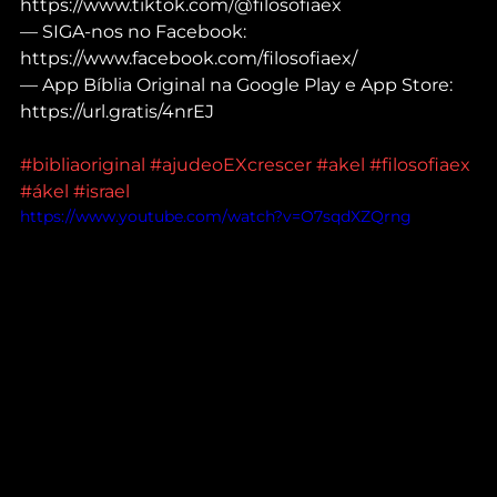
https://www.tiktok.com/@filosofiaex
— SIGA-nos no Facebook: 
https://www.facebook.com/filosofiaex/
— App Bíblia Original na Google Play e App Store: 
https://url.gratis/4nrEJ
#bibliaoriginal
#ajudeoEXcrescer
#akel
#filosofiaex
#ákel
#israel
https://www.youtube.com/watch?v=O7sqdXZQrng