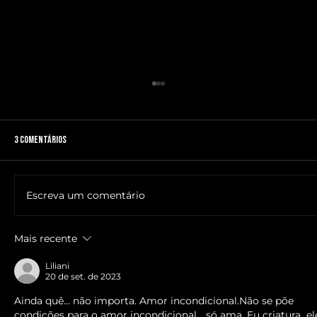
3 comentários
Escreva um comentário
🔥NOME DO ANTICRISTO REVELADO: SR. ____ MESSIAS
Mais recente
Liliani
20 de set. de 2023
Ainda quê... não importa. Amor incondicional.Não se põe 
condicões para o amor incondicional ...só ama. Eu criatura  el