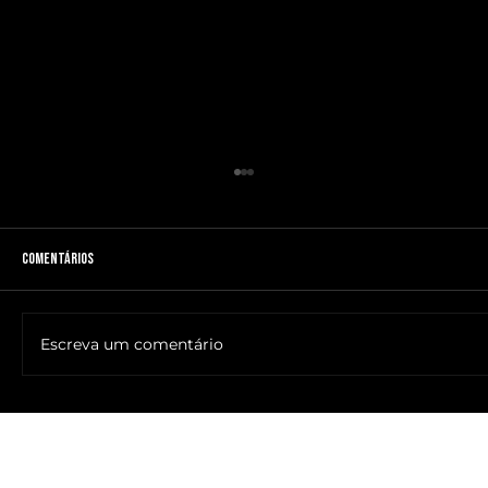
Comentários
Escreva um comentário
🔥NOME DO ANTICRISTO REVELADO: SR. ____ MESSIAS