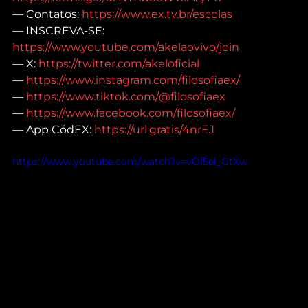
— Contatos: 
https://www.ex.tv.br/escolas
— INSCREVA-SE: 
https://www.youtube.com/akelaovivo/join
— X: 
https://twitter.com/akeloficial
— 
https://www.instagram.com/filosofiaex/
— 
https://www.tiktok.com/@filosofiaex
— 
https://www.facebook.com/filosofiaex/
— App CódEX: 
https://url.gratis/4nrEJ
https://www.youtube.com/watch?v=vOl5el_GtXw