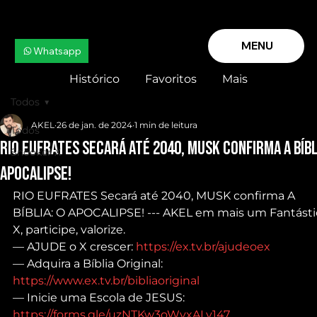
MENU
Whatsapp
Histórico
Favoritos
Mais
Todos
AKEL
26 de jan. de 2024
1 min de leitura
Todos
RIO EUFRATES Secará até 2040, MUSK confirma A BÍBL
Snooker X
APOCALIPSE!
RIO EUFRATES Secará até 2040, MUSK confirma A 
BÍBLIA: O APOCALIPSE! --- AKEL em mais um Fantásti
X, participe, valorize.
— AJUDE o X crescer: 
https://ex.tv.br/ajudeoex
— Adquira a Bíblia Original: 
https://www.ex.tv.br/bibliaoriginal
— Inicie uma Escola de JESUS: 
https://forms.gle/uzNTKw3oWvxALy147