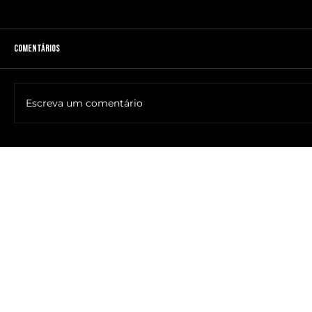
Comentários
Escreva um comentário
🔥NOME DO ANTICRISTO REVELADO: SR. ____ MESSIAS