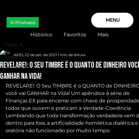
MENU
Whatsapp
Histórico
Favoritos
Mais
Todos
AKEL
22 de set. de 2021
1 min de leitura
Todos
REVELARE!: O Seu TIMBRE é o QUANTO de DINHEIRO você
Snooker X
GANHAR na Vida!
REVELARE!: O Seu TIMBRE é o QUANTO de DINHEIRO
você vai GANHAR na Vida! Um apêndice à série de 
Finanças EX para encerrar com chave de prosperidade
todos que ouvem e praticam a Verdade-Coerência. 
Lembrando que toda transformação verdadeira vem d
dentro para fora, a artificialidade homilética dialética e
oratória não funcionarão por muito tempo.