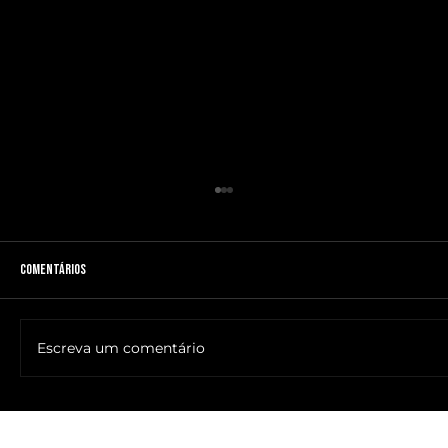
Comentários
Escreva um comentário
🔥NOME DO ANTICRISTO REVELADO: SR. ____ MESSIAS