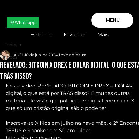
MENU
Whatsapp
Histórico
Favoritos
Mais
Todos
AKEL
10 de jun. de 2024
1 min de leitura
Todos
REVELADO: BITCOIN x DREX e DÓLAR digital, o que est
Snooker X
TRÁS disso?
Neste vídeo: REVELADO: BITCOIN x DREX e DÓLAR 
digital, o que está por TRÁS disso? E muitas outras 
matérias de visão geopolítica sem igual com o raio X 
que só um cristão original sábio pode ter.
Inscreva-se X Kids em julho na nave mãe, e 2º Encontr
JESUS e Snooker em SP em julho: 
https://ex.tv.br/eventos