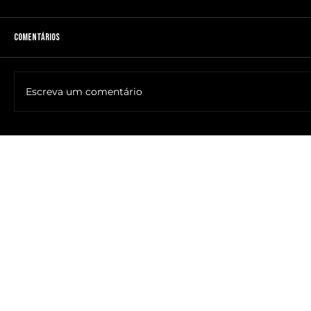
Comentários
Escreva um comentário
🔥NOME DO ANTICRISTO REVELADO: SR. ____ MESSIAS