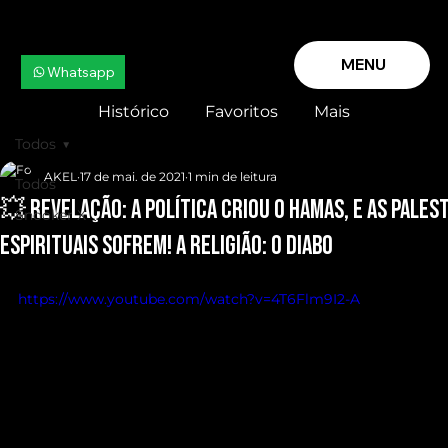
MENU
Whatsapp
Histórico
Favoritos
Mais
Todos
AKEL
17 de mai. de 2021
1 min de leitura
Todos
💥 REVELAÇÃO: A Política Criou o HAMAS, e as PALES
Snooker X
espirituais SOFREM! A RELIGIÃO: o DIABO
https://www.youtube.com/watch?v=4T6Flm9I2-A