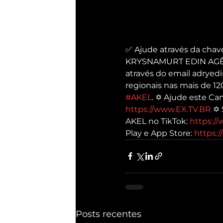
✅ Ajude através da cha
KRYSNAMURT EDIN AGÊNCI
através do email adryed
regionais nas mais de 12
#AKEL
​. ✡ Ajude este Can
https://www.EX.TV.BR
​ ✡
AKEL no TikTok: 
https://
Play e App Store: 
https:/
Posts recentes