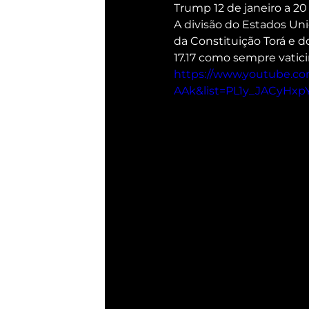
Trump 12 de janeiro a 20
A divisão do Estados Un
da Constituição Torá e d
17.17 como sempre vatici
https://www.youtube.c
AAk&list=PL1y_JACyH