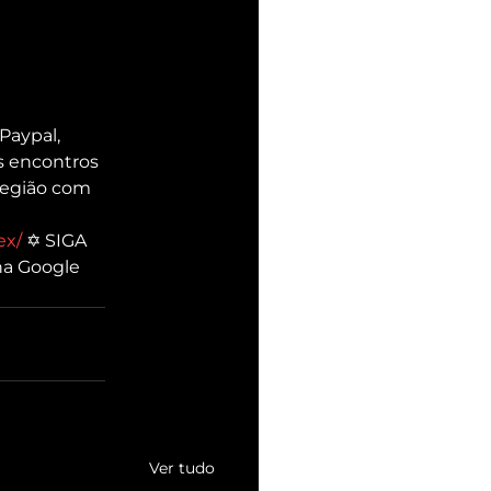
aypal, 
s encontros 
 região com 
ex/
​ ✡ SIGA 
 na Google 
Ver tudo