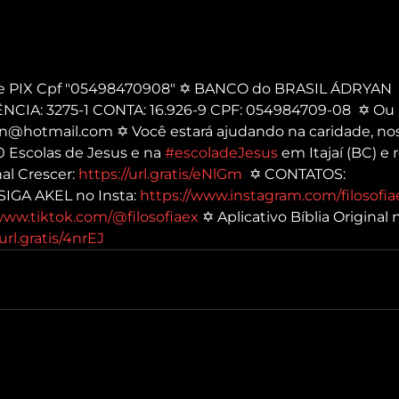
ve PIX Cpf "05498470908" ✡ BANCO do BRASIL ÁDRYAN 
A: 3275-1 CONTA: 16.926-9 CPF: 054984709-08  ✡ Ou P
in@hotmail.com ✡ Você estará ajudando na caridade, no
0 Escolas de Jesus e na 
#escoladeJesus
​ em Itajaí (BC) e
al Crescer: 
https://url.gratis/eNlGm
​  ✡ CONTATOS: 
 SIGA AKEL no Insta: 
https://www.instagram.com/filosofia
www.tiktok.com/@filosofiaex
​ ✡ Aplicativo Bíblia Original
/url.gratis/4nrEJ