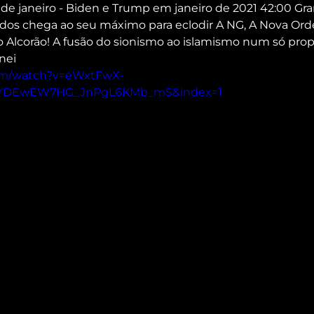
 de janeiro - Biden e Trump em janeiro de 2021 42:00 Gran
idos chega ao seu máximo para eclodir A NG, A Nova Ord
o Alcorão! A fusão do sionismo ao islamismo num só prop
nei
om/watch?v=eWxtFwX-
xpYDEwEW7HG_JnPgL6KMb_mS&index=1