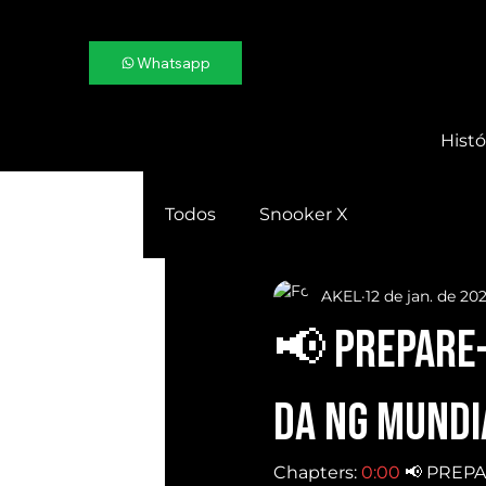
Whatsapp
Histó
Todos
Snooker X
AKEL
12 de jan. de 202
📢 PREPARE-S
da NG Mundi
Chapters: 
0:00
​ 📢 PREP