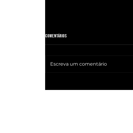
Comentários
Escreva um comentário
🔥 QUEBRA SILÊNCIO DOC revela quem
já ganhou PRESIDÊNCIA no BRASIL