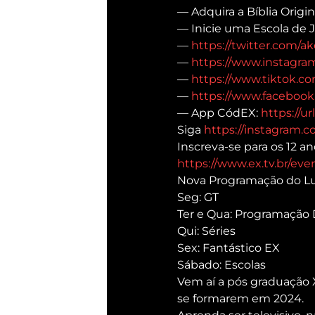
— Adquira a Bíblia Origina
— Inicie uma Escola de 
— 
https://twitter.com/ake
— 
https://www.instagram
— 
https://www.tiktok.co
— 
https://www.facebook.
— App CódEX: 
https://ur
Siga 
https://instagram.co
Inscreva-se para os 12 an
https://www.ex.tv.br/eve
Nova Programação do L
Seg: GT
Ter e Qua: Programação D
Qui: Séries
Sex: Fantástico EX
Sábado: Escolas
Vem aí a pós graduação 
se formarem em 2024.