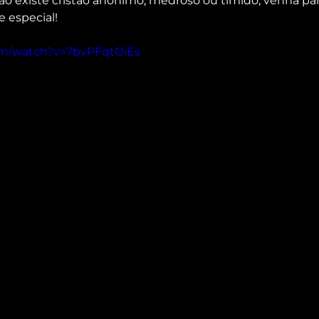
não existe cristão anônimo, medroso ou tímido, venha par
e especial!
om/watch?v=7bvPFqtOiEs