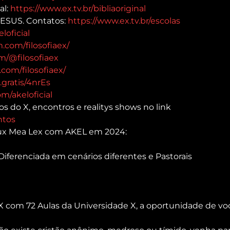
l: 
https://www.ex.tv.br/bibliaoriginal
JESUS. Contatos: 
https://www.ex.tv.br/escolas
loficial
.com/filosofiaex/
m/@filosofiaex
com/filosofiaex/
l.gratis/4nrEs
m/akeloficial
os do X, encontros e realitys shows no link 
ntos
ux Mea Lex com AKEL em 2024:
iferenciada em cenários diferentes e Pastorais
X com 72 Aulas da Universidade X, a oportunidade de vo