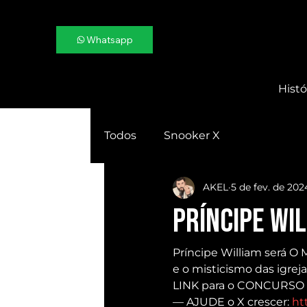
Whatsapp
Histó
Todos
Snooker X
AKEL
5 de fev. de 202
Príncipe Wi
Príncipe William será O
e o misticismo das igre
LINK para o CONCURSO L
— AJUDE o X crescer: 
ht