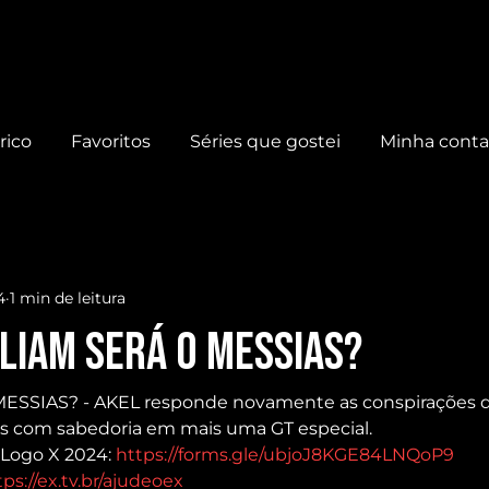
rico
Favoritos
Séries que gostei
Minha cont
4
1 min de leitura
lliam será O MESSIAS?
 MESSIAS? - AKEL responde novamente as conspirações d
jas com sabedoria em mais uma GT especial.
ogo X 2024: 
https://forms.gle/ubjoJ8KGE84LNQoP9
tps://ex.tv.br/ajudeoex