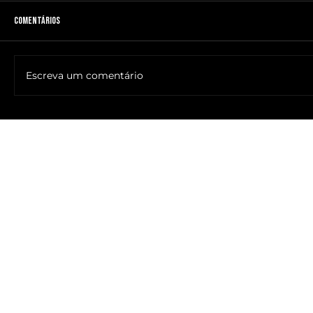
Comentários
Escreva um comentário
🔥NOME DO ANTICRISTO REVELADO: SR. ____ MESSIAS