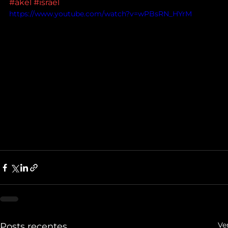
#ákel
#israel
https://www.youtube.com/watch?v=wPBsRN_HYrM
Ve
Posts recentes