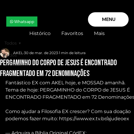
MENU
Whatsapp
Histórico
Favoritos
Mais
Todos
AKEL
30 de mar. de 2023
1 min de leitura
Todos
PERGAMINHO do CORPO de JESUS É ENCONTRADO
Snooker X
FRAGMENTADO em 72 Denominações
Fantástico EX com AKEL hoje, e MOSSAD amanhã. 
Tema de hoje: PERGAMINHO do CORPO de JESUS É 
ENCONTRADO FRAGMENTADO em 72 Denominaçõe
Como ajudar a Filosofia EX crescer? Com sua doação 
podemos fazer muito: https://www.ex.tv.br/ajudeoex
— Adquira a Bíblia Original CódEX: 