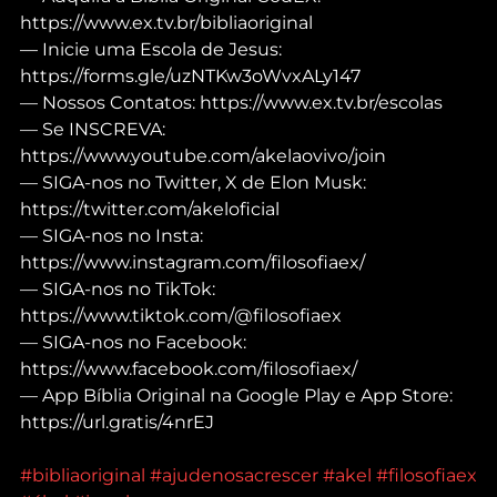
https://www.ex.tv.br/bibliaoriginal
— Inicie uma Escola de Jesus: 
https://forms.gle/uzNTKw3oWvxALy147
— Nossos Contatos: https://www.ex.tv.br/escolas
— Se INSCREVA: 
https://www.youtube.com/akelaovivo/join
— SIGA-nos no Twitter, X de Elon Musk: 
https://twitter.com/akeloficial
— SIGA-nos no Insta: 
https://www.instagram.com/filosofiaex/
— SIGA-nos no TikTok: 
https://www.tiktok.com/@filosofiaex
— SIGA-nos no Facebook: 
https://www.facebook.com/filosofiaex/
— App Bíblia Original na Google Play e App Store: 
https://url.gratis/4nrEJ
#bibliaoriginal
#ajudenosacrescer
#akel
#filosofiaex