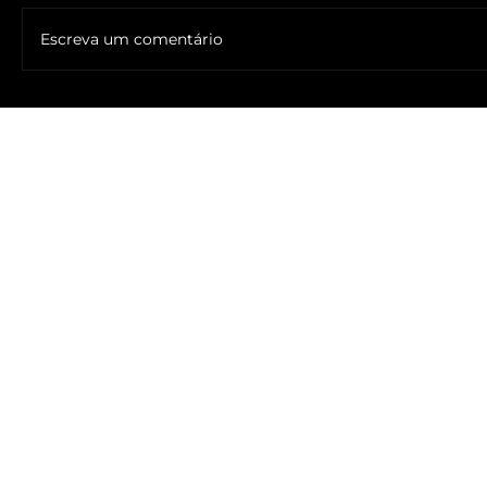
Escreva um comentário
🔥NOME DO ANTICRISTO REVELADO: SR. ____ MESSIAS