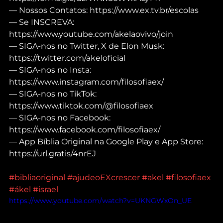
— Nossos Contatos: https://www.ex.tv.br/escolas
— Se INSCREVA: 
https://www.youtube.com/akelaovivo/join
— SIGA-nos no Twitter, X de Elon Musk: 
https://twitter.com/akeloficial
— SIGA-nos no Insta: 
https://www.instagram.com/filosofiaex/
— SIGA-nos no TikTok: 
https://www.tiktok.com/@filosofiaex
— SIGA-nos no Facebook: 
https://www.facebook.com/filosofiaex/
— App Bíblia Original na Google Play e App Store: 
https://url.gratis/4nrEJ
#bibliaoriginal
#ajudeoEXcrescer
#akel
#filosofiaex
#ákel
#israel
https://www.youtube.com/watch?v=UKNGWxOn_UE