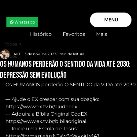
MENU
Whatsapp
Histórico
Favoritos
Mais
Todos
AKEL
3 de nov. de 2023
1 min de leitura
Todos
Os HUMANOS perderão O SENTIDO da VIDA até 2030:
Snooker X
DEPRESSÃO sem Evolução
Os HUMANOS perderão O SENTIDO da VIDA até 2030
— Ajude o EX crescer com sua doação: 
https://www.ex.tv.br/ajudeoex
— Adquira a Bíblia Original CódEX: 
https://www.ex.tv.br/bibliaoriginal
— Inicie uma Escola de Jesus: 
https://forms.gle/uzNTKw3oWvxALy147