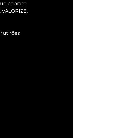
que cobram 
: VALORIZE, 
Mutirões 