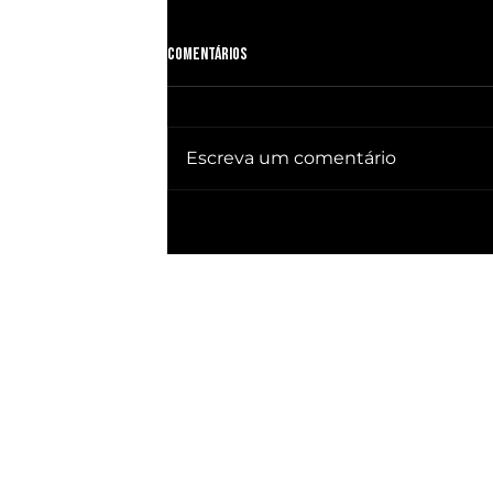
Comentários
Escreva um comentário
🔥 QUEBRA SILÊNCIO DOC revela quem
já ganhou PRESIDÊNCIA no BRASIL