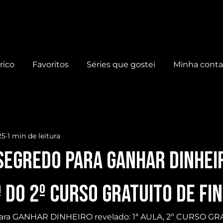
rico
Favoritos
Séries que gostei
Minha cont
25
1 min de leitura
SEGREDO para GANHAR DINHEI
ª do 2º CURSO GRATUITO de FI
ra GANHAR DINHEIRO revelado: 1ª AULA, 2º CURSO GR