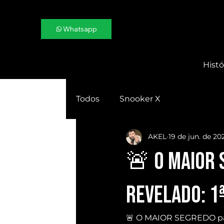
Whatsapp
Histó
Todos
Snooker X
AKEL
19 de jun. de 20
🚨 O MAIOR 
revelado: 1
🚨 O MAIOR SEGREDO pa