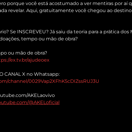
ro porque você está acostumado a ver mentiras por aí 
ada revelar. Aqui, gratuitamente você chegou ao destino
io? Se INSCREVEU? Já saiu da teoria para a prática dos 
 doações, tempo ou mão de obra?
po ou mão de obra?
tps://ex.tv.br/ajudeoex
VO CANAL X no Whatsapp: 
.com/channel/0029Vap2XFhK5cDIZssRUJ3U
youtube.com/AKELaovivo 
outube.com/@AKELoficial