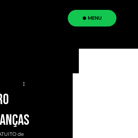
MENU
a
RO
NANÇAS
ATUITO de 