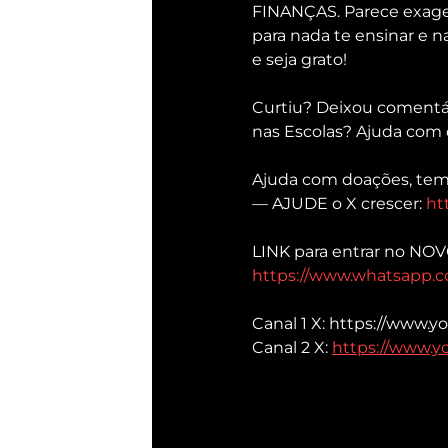
FINANÇAS. Parece exage
para nada te ensinar e n
e seja grato!
Curtiu? Deixou comentár
nas Escolas? Ajuda com
Ajuda com doações, tem
— AJUDE o X crescer: 
ht
LINK para entrar no NO
https://www.whatsapp
Canal 1 X: https://www.
Canal 2 X: 
https://www.y