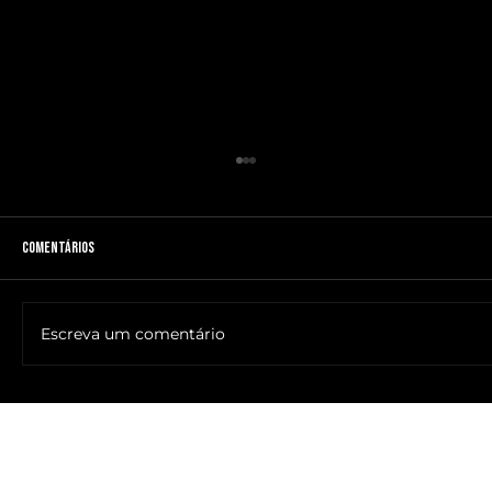
Comentários
Escreva um comentário
🔥NOME DO ANTICRISTO REVELADO: SR. ____ MESSIAS