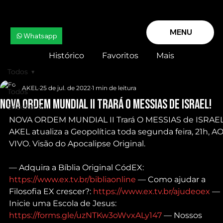
MENU
Whatsapp
Histórico
Favoritos
Mais
Todos
AKEL
25 de jul. de 2022
1 min de leitura
Todos
NOVA ORDEM MUNDIAL II Trará O MESSIAS de ISRAEL!
Snooker X
NOVA ORDEM MUNDIAL II Trará O MESSIAS de ISRAEL
AKEL atualiza a Geopolítica toda segunda feira, 21h, AO
VIVO. Visão do Apocalipse Original.
— Adquira a Bíblia Original CódEX: 
https://www.ex.tv.br/bibliaonline
 — Como ajudar a 
Filosofia EX crescer?: 
https://www.ex.tv.br/ajudeoex
 — 
Inicie uma Escola de Jesus: 
https://forms.gle/uzNTKw3oWvxALy147
 — Nossos 