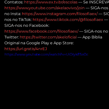
Contatos: 
https://www.ex.tv.br/escolas
 — Se INSCREVA
https://www.youtube.com/akelaovivo/join
 — SIGA-nos
no Insta: 
https://www.instagram.com/filosofiaex/
 — SI
nos no TikTok: 
https://www.tiktok.com/@filosofiaex
 — 
SIGA-nos no Facebook: 
https://www.facebook.com/filosofiaex/
 — SIGA-nos no 
Twitter: 
https://twitter.com/akeloficial
 — App Bíblia 
Original na Google Play e App Store: 
https://url.gratis/4nrEJ
https://www.youtube.com/watch?v=UiOlykESsOc