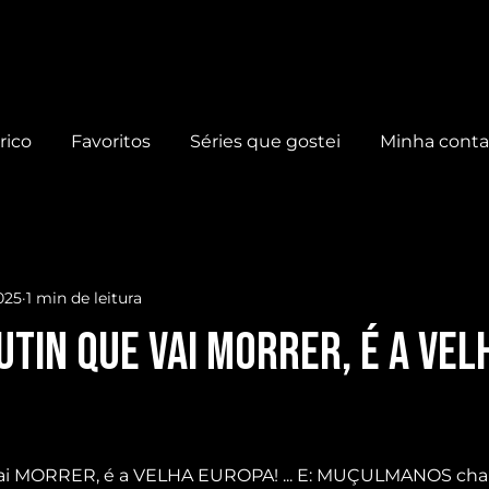
rico
Favoritos
Séries que gostei
Minha cont
025
1 min de leitura
UTIN que vai MORRER, é a VEL
vai MORRER, é a VELHA EUROPA! ... E: MUÇULMANOS c