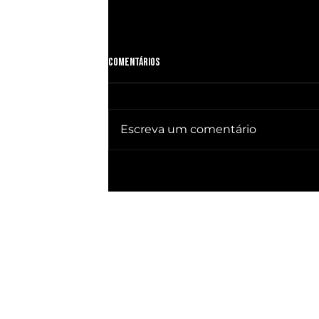
Comentários
Escreva um comentário
🔥 QUEBRA SILÊNCIO DOC revela quem
já ganhou PRESIDÊNCIA no BRASIL