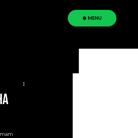
MENU
a
HA
hamam 