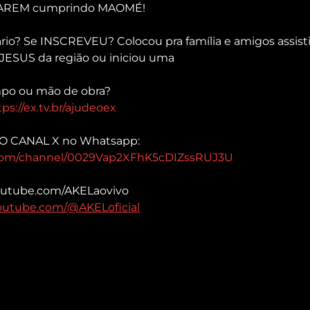
ÇAREM cumprindo MAOMÉ!
io? Se INSCREVEU? Colocou pra família e amigos assist
JESUS da região ou iniciou uma
po ou mão de obra?
tps://ex.tv.br/ajudeoex
VO CANAL X no Whatsapp: 
.com/channel/0029Vap2XFhK5cDIZssRUJ3U
youtube.com/AKELaovivo 
outube.com/@AKELoficial