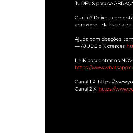
JUDEUS para se ABRA
Curtiu? Deixou comentár
aproximou da Escola de 
Ajuda com doações, tem
— AJUDE o X crescer: 
ht
LINK para entrar no NO
https://www.whatsapp
Canal 1 X: https://www.
Canal 2 X: 
https://www.y