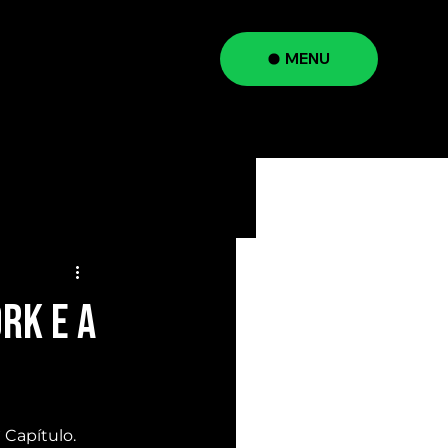
MENU
a
RK e a
apítulo. 