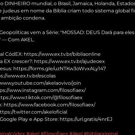
 DINHEIRO mundial, o Brasil, Jamaica, Holanda, Estado
e judeus em nome da Bíblia criam todo sistema global fi
s ambição condena.
Geopolíticas vem a Série: "MOSSAD: DEUS Dará para eles 
 — Com AKEL.
al CódEX: https://www.ex.tv.br/bibliaonline
a EX crescer?: https://www.ex.tv.br/ajudeoex
Jesus: https://forms.gle/uzNTKw3oWvxALy147
://www.ex.tv.br/escolas
/www.youtube.com/akelaovivo/join
ps://www.instagram.com/filosofiaex/
ttps://www.tiktok.com/@filosofiaex
 https://www.facebook.com/filosofiaex/
tps://twitter.com/akeloficial
Google Play e App Store: https://url.gratis/4nrEJ
iginalcódex
#akel
#filosofiaex
#ákel
#bibliaoriginal