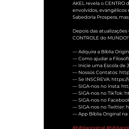
AKEL revela o CENTRO do
envolvidos, evangélicos 
Sabedoria Prospera, ma
Depois das atualizações 
CONTROLE do MUNDO!"
— Adquira a Bíblia Origin
— Como ajudar a Filosofi
— Inicie uma Escola de 
— Nossos Contatos: https
— Se INSCREVA: https:/
— SIGA-nos no Insta: htt
— SIGA-nos no TikTok: h
— SIGA-nos no Facebook:
— SIGA-nos no Twitter: ht
— App Bíblia Original na 
#bíbliaoriginal
#bíbliaor