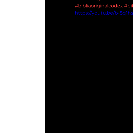
#bibliaoriginalcodex
#bi
https://youtu.be/b-8q1