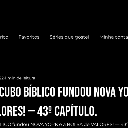
rico
Favoritos
Séries que gostei
Minha cont
22
1 min de leitura
CUBO BÍBLICO fundou NOVA YO
ORES! — 43º Capítulo.
CO fundou NOVA YORK e a BOLSA de VALORES! — 43º C