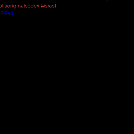
bliaoriginalcódex
#israel
hsR04c