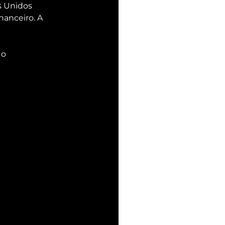
s Unidos 
nanceiro. A 
o 