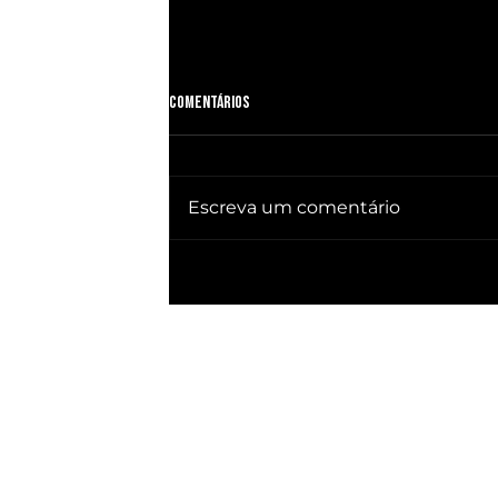
Comentários
Escreva um comentário
🔥 QUEBRA SILÊNCIO DOC revela quem
já ganhou PRESIDÊNCIA no BRASIL