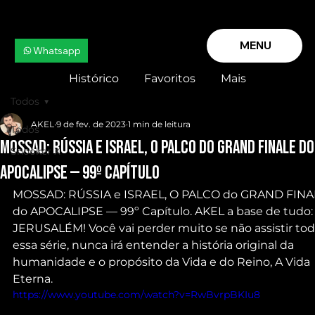
MENU
Whatsapp
Histórico
Favoritos
Mais
Todos
AKEL
9 de fev. de 2023
1 min de leitura
Todos
MOSSAD: RÚSSIA e ISRAEL, O PALCO do GRAND FINALE do
Snooker X
APOCALIPSE — 99º Capítulo
MOSSAD: RÚSSIA e ISRAEL, O PALCO do GRAND FINA
do APOCALIPSE — 99º Capítulo. AKEL a base de tudo:
JERUSALÉM! Você vai perder muito se não assistir tod
essa série, nunca irá entender a história original da 
humanidade e o propósito da Vida e do Reino, A Vida 
Eterna.
https://www.youtube.com/watch?v=RwBvrpBKIu8