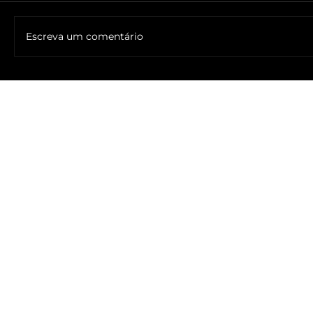
Escreva um comentário
🔥NOME DO ANTICRISTO REVELADO: SR. ____ MESSIAS