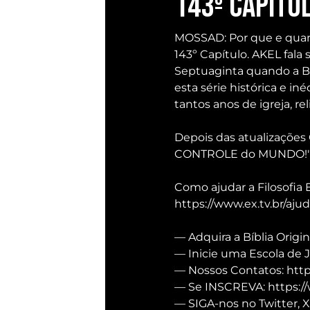
143º Capítu
MOSSAD: Por que e quand
143º Capítulo. AKEL fala 
Septuaginta quando a Bíb
esta série histórica e i
tantos anos de igreja, rel
Depois das atualizações 
CONTROLE do MUNDO!"
Como ajudar a Filosofia
https://www.ex.tv.br/aju
— Adquira a Bíblia Origin
— Inicie uma Escola de 
— Nossos Contatos: https
— Se INSCREVA: https:/
— SIGA-nos no Twitter, X