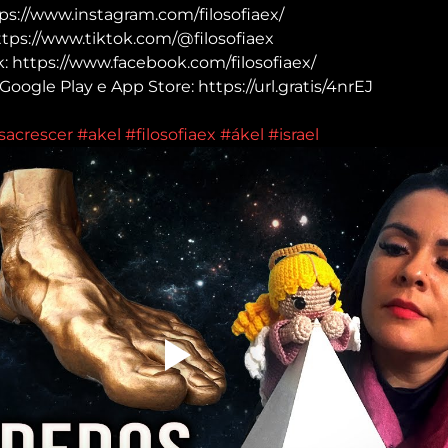
ps://www.instagram.com/filosofiaex/
ttps://www.tiktok.com/@filosofiaex
 https://www.facebook.com/filosofiaex/
Google Play e App Store: https://url.gratis/4nrEJ
sacrescer
#akel
#filosofiaex
#ákel
#israel