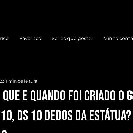
rico
Favoritos
Séries que gostei
Minha cont
023
1 min de leitura
que e quando foi CRIADO o G
G10, os 10 dedos da ESTÁTUA?