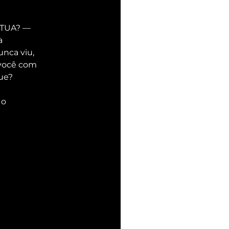
ÁTUA? — 
a 
nca viu, 
 você com 
que?
o 