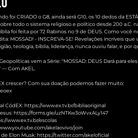
lo
o foi CRIADO o G8, ainda será G10, os 10 dedos da EST
sobre todo o sistema religioso e político desde 200 a.C. n
lia foi feita por 72 Rabinos no 9 de DEUS. Como você nu
nédita: MOSSAD! - INSCREVA-SE! Revelações incríveis que
igião, teologia, bíblia, liderança, nunca ouviu falar, e por 
Geopolíticas vem a Série: "MOSSAD: DEUS Dará para eles 
 — Com AKEL.
 EX crescer? Com sua doação podemos fazer muito: 
deoex
al CódEX: https://www.ex.tv.br/bibliaoriginal
Jesus: https://forms.gle/uzNTKw3oWvxALy147
://www.ex.tv.br/escolas
/www.youtube.com/akelaovivo/join
 de Elon Musk: https://twitter.com/akeloficial